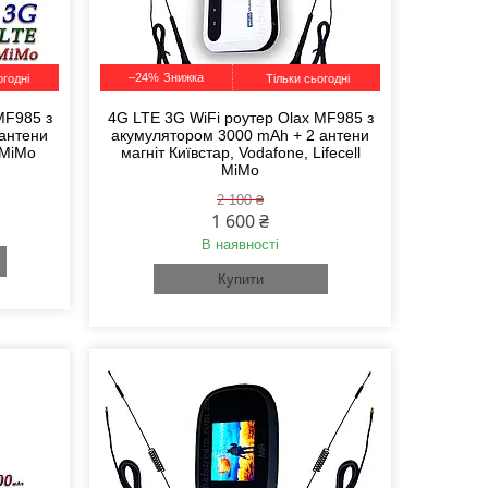
–24%
огодні
Тільки сьогодні
MF985 з
4G LTE 3G WiFi роутер Olax MF985 з
 антени
акумулятором 3000 mAh + 2 антени
l MiMo
магніт Київстар, Vodafone, Lifecell
MiMo
2 100 ₴
1 600 ₴
В наявності
Купити