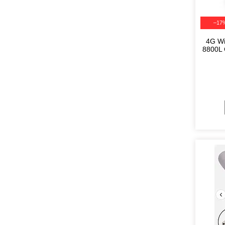
–17
4G Wi
8800L 