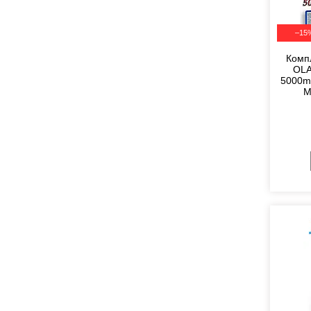
–15
Комп
OLA
5000mA
M