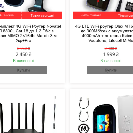
%
–20%
Тільки сьогодні
Тільки сь
омплект 4G WiFi Роутер Novatel
4G LTE WiFi роутер Olax MT6
i 8800L Cat 18 до 1.2 Гб/с з
до 300Мб/сек с аккумулят
ою MIMO 2×16dbi Магніт 3 м.
4000mAh + антенна Київс
Укр+Pro
Vodafone, Lifecell MiM
2 950 ₴
2 499 ₴
2 450 ₴
1 999 ₴
В наявності
В наявності
Купити
Купити