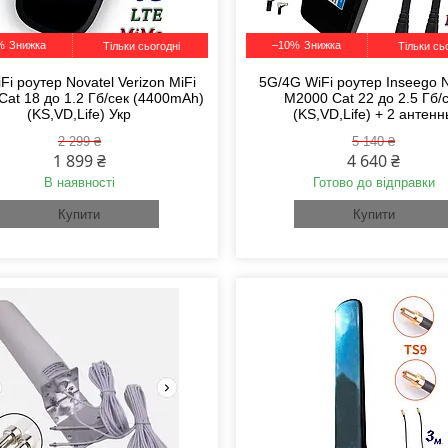
%
–10%
Тільки сьогодні
Тільки сь
Fi роутер Novatel Verizon MiFi
5G/4G WiFi роутер Inseego N
Cat 18 до 1.2 Гб/сек (4400mAh)
M2000 Cat 22 до 2.5 Гб/
(KS,VD,Life) Укр
(KS,VD,Life) + 2 антен
2 299 ₴
5 140 ₴
1 899 ₴
4 640 ₴
В наявності
Готово до відправки
Купити
Купити