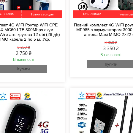
%
–13%
Тільки сьогодні
Тільки сь
лект 4G WiFi Роутер WiFi CPE
Повний комплект 4G WiFi роу
X MC60 LTE 300Mbps акум.
MF985 з акумулятором 3000
h з ант. кругова 12 dbi (28 дБ)
антена Maxi MIMO 2×22 
IMO кабель 2 по 5 м. Укр.
3 850 ₴
3 250 ₴
3 350 ₴
2 750 ₴
В наявності
В наявності
Купити
Купити