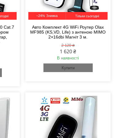
–24%
огодні
Тільки сьогодні
0 Cat.7
Авто Комплект 4G WiFi Роутер Olax
ором
MF985 (KS,VD, Life) з антеною MIMO
тар,
2×16dbi Магніт 3 м.
o
2 120 ₴
1 620 ₴
В наявності
Купити