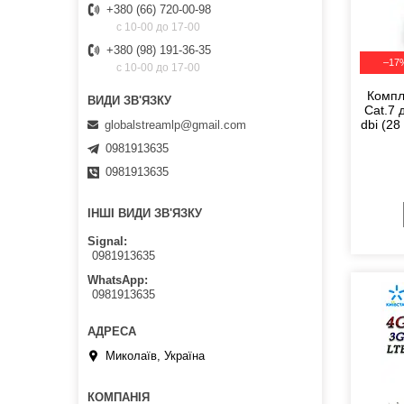
+380 (66) 720-00-98
c 10-00 до 17-00
+380 (98) 191-36-35
–17
c 10-00 до 17-00
Компл
Cat.7 
dbi (28
globalstreamlp@gmail.com
0981913635
0981913635
ІНШІ ВИДИ ЗВ'ЯЗКУ
Signal
0981913635
WhatsApp
0981913635
Миколаїв, Україна