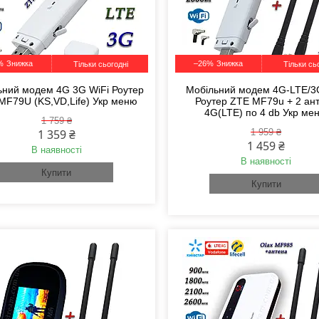
%
–26%
Тільки сьогодні
Тільки сь
ьний модем 4G 3G WiFi Роутер
Мобільний модем 4G-LTE/3
MF79U (KS,VD,Life) Укр меню
Роутер ZTE MF79u + 2 ан
4G(LTE) по 4 db Укр ме
1 759 ₴
1 359 ₴
1 959 ₴
1 459 ₴
В наявності
В наявності
Купити
Купити