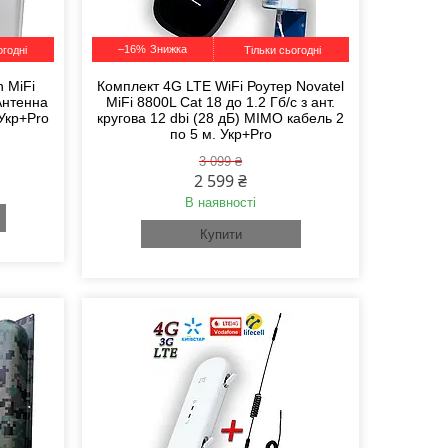
–16%
огодні
Тільки сьогодні
n MiFi
Комплект 4G LTE WiFi Роутер Novatel
 Антенна
MiFi 8800L Cat 18 до 1.2 Гб/с з ант.
Укр+Pro
кругова 12 dbi (28 дБ) MIMO кабель 2
по 5 м. Укр+Pro
3 099 ₴
2 599 ₴
В наявності
Купити