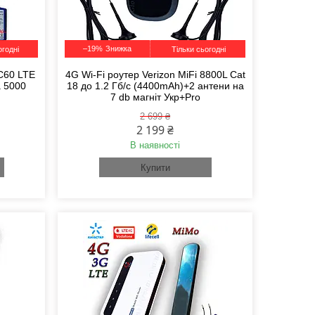
–19%
огодні
Тільки сьогодні
C60 LTE
4G Wi-Fi роутер Verizon MiFi 8800L Cat
а 5000
18 до 1.2 Гб/с (4400mAh)+2 антени на
7 db магніт Укр+Pro
2 699 ₴
2 199 ₴
В наявності
Купити