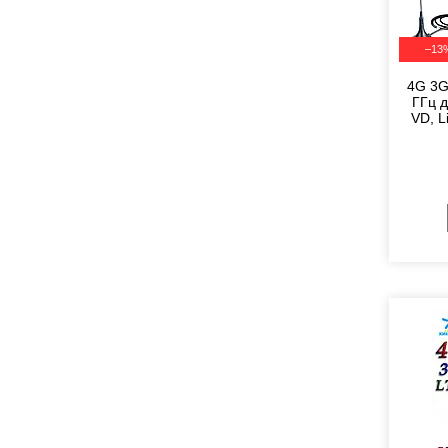
–13
4G 3G
ГГц д
VD, L