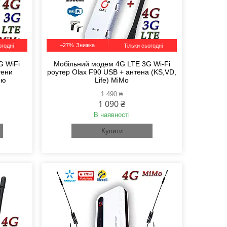
–27%
огодні
Тільки сьогодні
G WiFi
Мобільний модем 4G LTE 3G Wi-Fi
тени
роутер Olax F90 USB + антена (KS,VD,
ню
Life) MiMo
1 490 ₴
1 090 ₴
В наявності
Купити