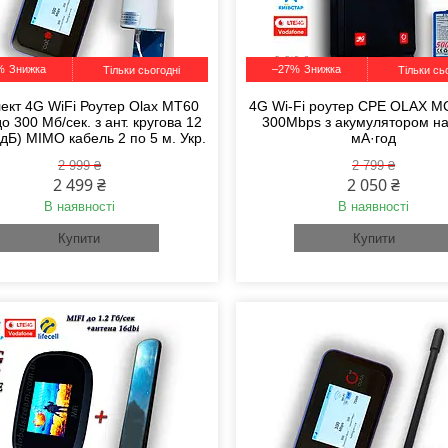
%
–27%
Тільки сьогодні
Тільки сь
ект 4G WiFi Роутер Olax MT60
4G Wi-Fi роутер CPE OLAX M
до 300 Мб/сек. з ант. кругова 12
300Mbps з акумулятором н
 дБ) MIMO кабель 2 по 5 м. Укр.
мА·год
2 999 ₴
2 799 ₴
2 499 ₴
2 050 ₴
В наявності
В наявності
Купити
Купити