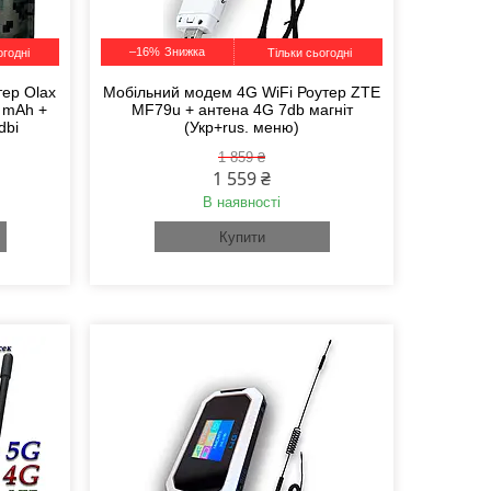
–16%
огодні
Тільки сьогодні
тер Olax
Мобільний модем 4G WiFi Роутер ZTE
 mAh +
MF79u + антена 4G 7db магніт
dbi
(Укр+rus. меню)
1 859 ₴
1 559 ₴
В наявності
Купити