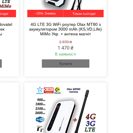
–25%
огодні
Тільки сьогодні
ovatel
4G LTE 3G WiFi роутер Olax MT80 з
сек
акумулятором 3000 mAh (KS,VD,Life)
ны
MiMo Укр. + антена магніт
1 970 ₴
1 470 ₴
В наявності
Купити