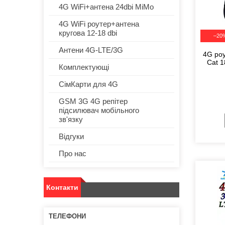
4G WiFi+антена 24dbi MiMo
4G WiFi роутер+антена
кругова 12-18 dbi
–20
Антени 4G-LTE/3G
4G роу
Cat 1
Комплектующі
СімКарти для 4G
GSM 3G 4G репітер
підсилювач мобільного
зв'язку
Відгуки
Про нас
Контакти