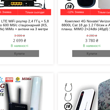
%
–12%
Тільки сьогодні
Тільки сь
 LTE WiFi роутер 2,4 ГГц + 5,8
Комплект 4G Novatel Verizo
о 600 Мб/с стаціонарний (KS,
8800L Cat 18 до 1.2 Гб/сек и
ife) MiMo + антени на 3 метри
планш. MIMO 2×24dbi (48дб) 
3 099 ₴
4 280 ₴
2 699 ₴
3 780 ₴
В наявності
В наявності
Купити
Купити