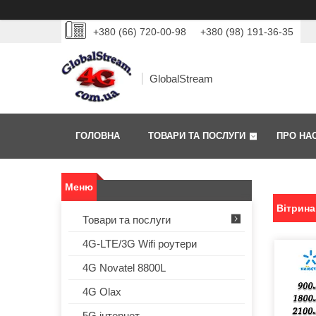
+380 (66) 720-00-98
+380 (98) 191-36-35
GlobalStream
ГОЛОВНА
ТОВАРИ ТА ПОСЛУГИ
ПРО НА
Вітрина
Товари та послуги
4G-LTE/3G Wifi роутери
4G Novatel 8800L
4G Olax
5G інтернет