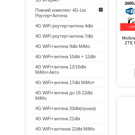
Повний комплект 4G-Lte
Роутер+Антена
4G WiFi роутер+антена 4dbi
–23
4G WiFi роутер+антена 7dbi
Мобіл
ZTE 
4G WiFi+антена 9dbi MiMo
4G WiFi+антена 10dbi + 12dbi
4G WiFi+антена 12/16dbi
MiMo+Авто
4G WiFi+антена 17dbi MiMo+
4G WiFi+антена до 18-22dbi
MiMo
4G WiFi+антена 20dbi(пушка)
4G WiFi+антена 21dbi
4G WiFi+антенна 22dbi MiMo