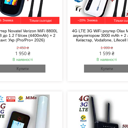
%
–20%
Тільки сьогодні
Тільки сь
тер Novatel Verizon MiFi 8800L
4G LTE 3G WiFi роутер Olax 
8 до 1.2 Гб/сек (4400mAh) + 2
акумулятором 3000 mAh + 2
ант. Укр (Pro/Pro+ 2026)
Київстар, Vodafone, Lifecel
2 450 ₴
1 999 ₴
1 950 ₴
1 599 ₴
В наявності
В наявності
Купити
Купити