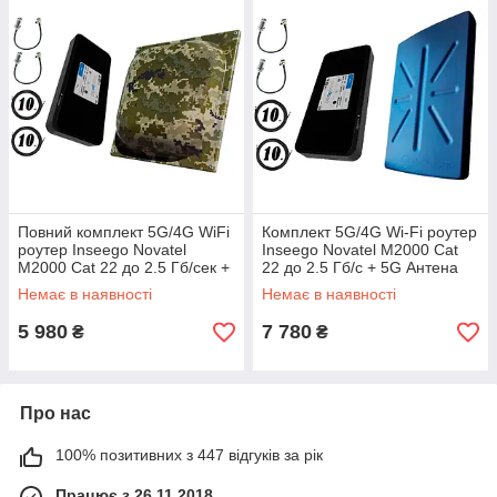
Повний комплект 5G/4G WiFi
Комплект 5G/4G Wi-Fi роутер
роутер Inseego Novatel
Inseego Novatel M2000 Cat
M2000 Cat 22 до 2.5 Гб/сек +
22 до 2.5 Гб/с + 5G Антена
MiMo антеною до 18 дб
планшетна MIMO 2×36dbi
Немає в наявності
Немає в наявності
5 980
7 780
₴
₴
Про нас
100% позитивних з 447 відгуків за рік
Працює з 26.11.2018