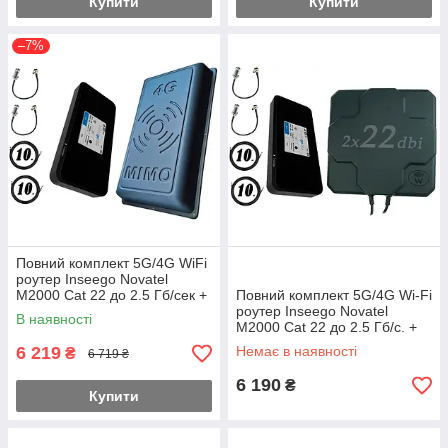
Купити
Купити
–7%
Повний комплект 5G/4G WiFi
роутер Inseego Novatel
M2000 Cat 22 до 2.5 Гб/сек +
Повний комплект 5G/4G Wi-Fi
MiMo антеною (824-
роутер Inseego Novatel
В наявності
2700МГц)
M2000 Cat 22 до 2.5 Гб/с. +
Антена MIMO 2×22dbi (44дб)
6 219
Немає в наявності
₴
6 719 ₴
6 190
₴
Купити