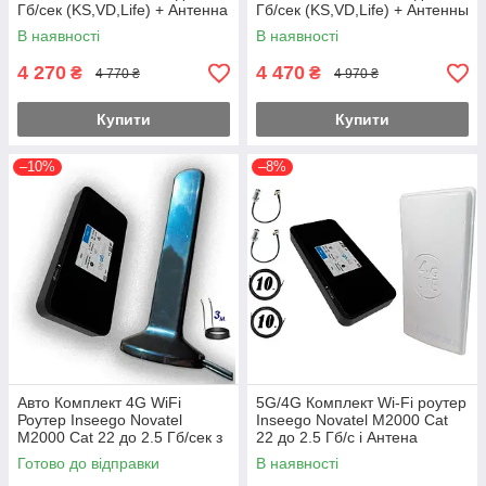
Гб/сек (KS,VD,Life) + Антенна
Гб/сек (KS,VD,Life) + Антенны
на 3 метра
2x3 метра
В наявності
В наявності
4 270
4 470
₴
₴
4 770 ₴
4 970 ₴
Купити
Купити
–10%
–8%
Авто Комплект 4G WiFi
5G/4G Комплект Wi-Fi роутер
Роутер Inseego Novatel
Inseego Novatel M2000 Cat
M2000 Cat 22 до 2.5 Гб/сек з
22 до 2.5 Гб/с і Антена
антеною MIMO 2×16dbi
планштова MIMO 2×24dbi
Готово до відправки
В наявності
Магніт 3 м.
(48дб)