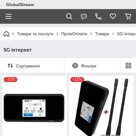
GlobalStream
Товари та послуги
ПромОплата
Товари
5G інтер
5G інтернет
Сортування
0
Фільтри
–11%
–11%