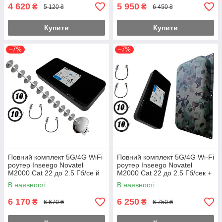
4 620
5 950
₴
₴
5 120 ₴
6 450 ₴
Купити
Купити
–7%
–7%
Повний комплект 5G/4G WiFi
Повний комплект 5G/4G Wi-Fi
роутер Inseego Novatel
роутер Inseego Novatel
M2000 Cat 22 до 2.5 Гб/се й
M2000 Cat 22 до 2.5 Гб/сек +
антеною MiMo стріла
антена Maxi MIMO 2×22 dbi
В наявності
В наявності
Гармата 20 дБ
6 170
6 250
₴
₴
6 670 ₴
6 750 ₴