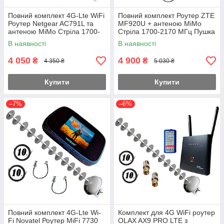
Повний комплект 4G-Lte WiFi
Повний комплект Роутер ZTE
Роутер Netgear AC791L та
MF920U + антеною MiMo
антеною MiMo Стріла 1700-
Стріла 1700-2170 МГц Пушка
2170 МГц (Пушка) на 20 дБ
з посиленням 20 дБ
В наявності
В наявності
4 050
4 900
₴
₴
4 350 ₴
5 030 ₴
Купити
Купити
–7%
–6%
Повний комплект 4G-Lte Wi-
Комплект для 4G WiFi роутер
Fi Novatel Роутер MiFi 7730
OLAX AX9 PRO LTE з