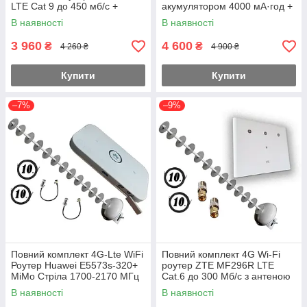
LTE Cat 9 до 450 мб/с +
акумулятором 4000 мА·год +
антеною MiMo стріла
MiMo Стріла 1700-2170 МГц
В наявності
В наявності
Гармата 20 дБ
Пушка
3 960
4 600
₴
₴
4 260 ₴
4 900 ₴
Купити
Купити
–7%
–9%
Повний комплект 4G-Lte WiFi
Повний комплект 4G Wi-Fi
Роутер Huawei E5573s-320+
роутер ZTE MF296R LTE
MiMo Стріла 1700-2170 МГц
Cat.6 до 300 Мб/с з антеною
Гармата на 20 дБ
MiMo Стріла 1700-2170 МГц
В наявності
В наявності
Пушка Укр