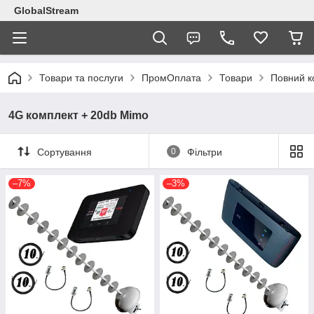
GlobalStream
Товари та послуги
ПромОплата
Товари
Повний 
4G комплект + 20db Mimo
Сортування
0
Фільтри
–7%
–3%