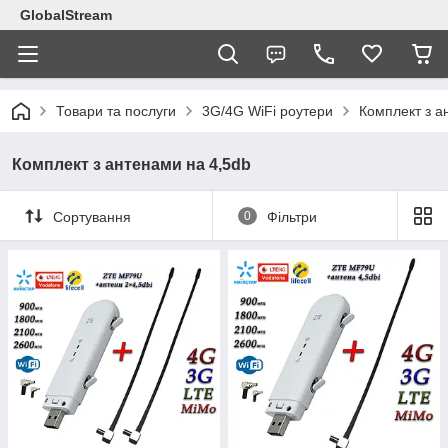
GlobalStream
Товари та послуги
3G/4G WiFi роутери
Комплект з а
Комплект з антенами на 4,5db
Сортування
0
Фільтри