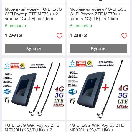
Мобільний модем 4G-LTE/3G
Мобільний модем 4G-LTE/3G
WiFi Роутер ZTE MF79u + 2
Wi-Fi Роутер ZTE MF79u +
антени 4G(LTE) по 4,5db
антена 4G(LTE) на 4,5db
(Укр+rus. меню)
(укр+рос меню)
В наявності
В наявності
1 459
1 400
₴
₴
Купити
Купити
4G-LTE/3G WiFi Роутер ZTE
4G-LTE/3G WiFi Роутер ZTE
MF920U (KS,VD,Life) + 2
MF920U (KS,VD,Life) +