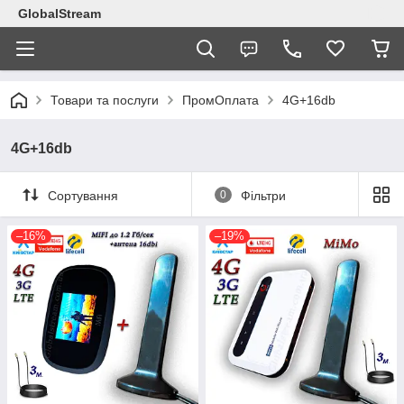
GlobalStream
Товари та послуги
ПромОплата
4G+16db
4G+16db
Сортування
0
Фільтри
–16%
–19%