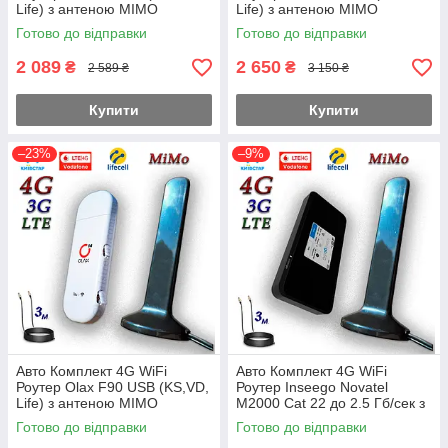
Life) з антеною MIMO
Life) з антеною MIMO
2×16dbi Магніт 3 м.
2×16dbi Магніт 3 м.
Готово до відправки
Готово до відправки
2 089
2 650
₴
₴
2 589 ₴
3 150 ₴
Купити
Купити
–23%
–9%
Авто Комплект 4G WiFi
Авто Комплект 4G WiFi
Роутер Olax F90 USB (KS,VD,
Роутер Inseego Novatel
Life) з антеною MIMO
M2000 Cat 22 до 2.5 Гб/сек з
2×16dbi Магніт 3 м.
антеною MIMO 2×16dbi
Готово до відправки
Готово до відправки
Магніт 3 м.