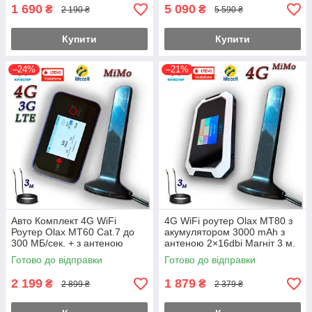
1 690
5 090
₴
₴
2 190 ₴
5 590 ₴
Купити
Купити
–24%
–21%
Авто Комплект 4G WiFi
4G WiFi роутер Olax MT80 з
Роутер Olax MT60 Cat.7 до
акумулятором 3000 mAh з
300 МБ/сек. + з антеною
антеною 2×16dbi Магніт 3 м.
MIMO 2×16dbi Магніт 3 м.
MiMo Укр.
Готово до відправки
Готово до відправки
(4000mAh) (KS,VD, Life)
2 199
1 879
₴
₴
2 899 ₴
2 379 ₴