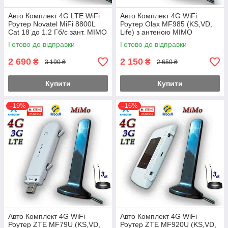
Авто Комплект 4G LTE WiFi
Авто Комплект 4G WiFi
Роутер Novatel MiFi 8800L
Роутер Olax MF985 (KS,VD,
Cat 18 до 1.2 Гб/с зант. MIMO
Life) з антеною MIMO
2×16dbi Магнит 3 м. Укр+
2×16dbi Магніт 3 м.
Готово до відправки
Готово до відправки
2 690
2 150
₴
₴
3 190 ₴
2 650 ₴
Купити
Купити
–19%
–16%
Авто Комплект 4G WiFi
Авто Комплект 4G WiFi
Роутер ZTE MF79U (KS,VD,
Роутер ZTE MF920U (KS,VD,