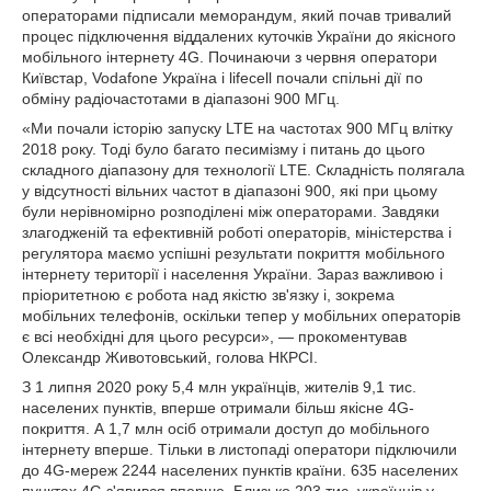
операторами підписали меморандум, який почав тривалий
процес підключення віддалених куточків України до якісного
мобільного інтернету 4G. Починаючи з червня оператори
Київстар, Vodafone Україна і lifecell почали спільні дії по
обміну радіочастотами в діапазоні 900 МГц.
«Ми почали історію запуску LTE на частотах 900 МГц влітку
2018 року. Тоді було багато песимізму і питань до цього
складного діапазону для технології LTE. Складність полягала
у відсутності вільних частот в діапазоні 900, які при цьому
були нерівномірно розподілені між операторами. Завдяки
злагодженій та ефективній роботі операторів, міністерства і
регулятора маємо успішні результати покриття мобільного
інтернету території і населення України. Зараз важливою і
пріоритетною є робота над якістю зв'язку і, зокрема
мобільних телефонів, оскільки тепер у мобільних операторів
є всі необхідні для цього ресурси», — прокоментував
Олександр Животовський, голова НКРСІ.
З 1 липня 2020 року 5,4 млн українців, жителів 9,1 тис.
населених пунктів, вперше отримали більш якісне 4G-
покриття. А 1,7 млн осіб отримали доступ до мобільного
інтернету вперше. Тільки в листопаді оператори підключили
до 4G-мереж 2244 населених пунктів країни. 635 населених