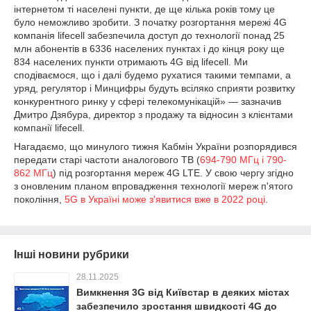
інтернетом ті населені пункти, де ще кілька років тому це
було неможливо зробити. З початку розгортання мережі 4G
компанія lifecell забезпечила доступ до технології понад 25
млн абонентів в 6336 населених пунктах і до кінця року ще
834 населених пункти отримають 4G від lifecell. Ми
сподіваємося, що і далі будемо рухатися такими темпами, а
уряд, регулятор і Минцифры будуть всіляко сприяти розвитку
конкурентного ринку у сфері телекомунікацій» — зазначив
Дмитро Дзябура, директор з продажу та відносин з клієнтами
компанії lifecell.
Нагадаємо, що минулого тижня Кабмін України розпорядився
передати старі частоти аналогового ТВ (
694-790 МГц і 790-
862 МГц
) під розгортання мереж 4G LTE. У свою чергу згідно
з оновленим планом впровадження технології мереж п'ятого
покоління,
5G в Україні може з'явитися вже в 2022 році
.
Інші новини рубрики
28.11.2025
Вимкнення 3G від Київстар в деяких містах
забезпечило зростання швидкості 4G до