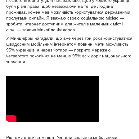
якісного інтернету. Для нас важливо, щоб у кожного українця
були рівні права, щоб незважаючи на те, де людина
проживає, кожен мав можливість користуватися державними
послугами онлайн. Я вважаю своєю соціальною місією —
зробити інтернет доступним для жителів маленьких міст і
сіл», — заявив Михайло Федоров.
У Минцифры нагадали, що вже через три роки користуватися
швидкісним мобільним інтернетом повинні мати можливість
95% українців, а через чотири — покрито мережею
четвертого покоління не менше 95% всіх доріг національного
значення.
Рік тому прем'єр-міністр України спільно з мобільними