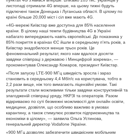
пунктах 4G з'явився вперше. Близько 203 тис. українців у
листопаді отримали 4G вперше, на цьому тижні будуть
підключені також Донецька і Луганська області. В цілому по
країні більше 20,000 міст і сіл вже мають 4G.
«4G-мережі Київстар вже доступна для 85% населення
країни. В цілому наші темпи будівництва 4G в Україні
набагато випереджають навіть європейські. До показника у
85% покриття в країнах ЄС йшли в середньому п'ять років, а
Київстар знадобилося менше трьох років. Це
феноменальний результат, якого нам вдалося досягти
завдяки співпраці з державою і Минцифрой зокрема», —
прокоментував Олександр Комаров, президент Київстар.
«Після запуску LTE-900 МГц швидкість зросла і зараз
становить в середньому 4,4 Мбіт/с на користувача, тобто в
2,2 рази вище, ніж того вимагають ліцензійні умови. Такі
результати стали можливими тільки завдяки конструктивній та
злагодженій співпраці уряду, НКРЗІ та операторів. Разом
відкриваємо по суті безмежні можливості для онлайн освіти,
медицини, дозвілля, що особливо важливо в умовах
карантину, а також стимулює розвиток підприємництва та
економіки в цілому», — заявила Ольга Устинова,
генеральний директор Vodafone України.
«900 МГц дозволяє забезпечити швидкісним мобільним