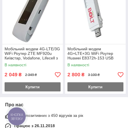
Мобільний модем 4G-LTE/3G
Мобільний модем
WiFi Роутер ZTE MF920u
4G+LTE+3G WiFi Роутер
Київстар, Vodafone, Lifecell з
Huawei E8372h-153 USB
2 вих. під антену MiMo УКР!
Київстар, Vodafone, Lifecell з
В наявності
В наявності
2 вих. під антену
2 049
2 800
₴
₴
2 349 ₴
3 100 ₴
Купити
Купити
Про нас
100% позитивних з 450 відгуків за рік
КНОПКА
ЗВ'ЯЗКУ
Працює з 26.11.2018