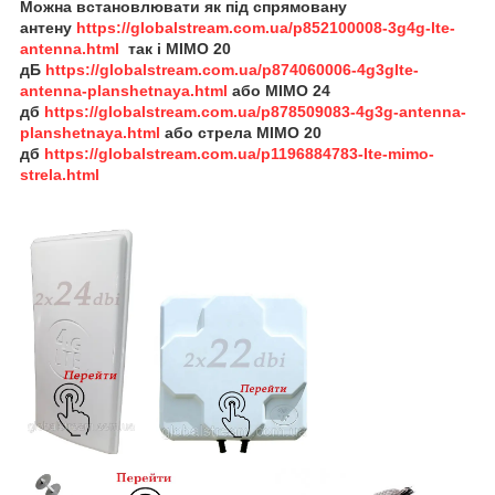
Можна встановлювати як під спрямовану
антену
https://globalstream.com.ua/p852100008-3g4g-lte-
antenna.html
так і MIMO 20
дБ
https://globalstream.com.ua/p874060006-4g3glte-
antenna-planshetnaya.html
або
MIMO 24
дб
https://globalstream.com.ua/p878509083-4g3g-antenna-
planshetnaya.html
або
стрела
MIMO 20
дб
https://globalstream.com.ua/p1196884783-lte-mimo-
strela.html