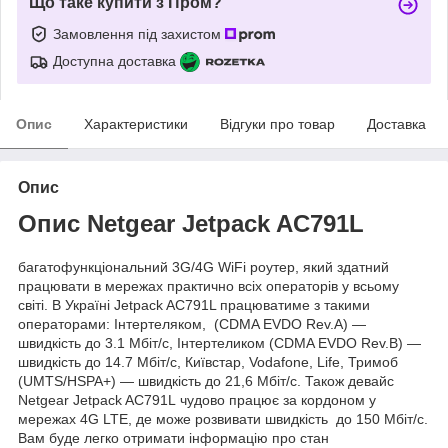
Що таке купити з Пром?
Замовлення під захистом
Доступна доставка
Опис
Характеристики
Відгуки про товар
Доставка
Опис
Опис Netgear Jetpack AC791L
багатофункціональний 3G/4G WiFi роутер, який здатний
працювати в мережах практично всіх операторів у всьому
світі. В Україні Jetpack AC791L працюватиме з такими
операторами: Інтертеляком, (CDMA EVDO Rev.A) —
швидкість до 3.1 Мбіт/с, Інтертеликом (CDMA EVDO Rev.В) —
швидкість до 14.7 Мбіт/с, Київстар, Vodafone, Life, Тримоб
(UMTS/HSPA+) — швидкість до 21,6 Мбіт/с. Також девайс
Netgear Jetpack AC791L чудово працює за кордоном у
мережах 4G LTE, де може розвивати швидкість до 150 Мбіт/с.
Вам буде легко отримати інформацію про стан