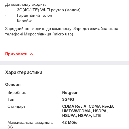
До комплекту входить:
· 3G(4G/LTE) Wi-Fi роутер (модем)
· Гарантійний талон
· Коробка
Зарядний не входить до комплекту. Зарядка звичайна як на
телефоні Мікроспідниця (micro usb)
Приховати
Характеристики
Основні
Виробник
Netgear
Тип
3G/4G
Стандарт
CDMA Rev.A, CDMA Rev.B,
UMTS/WCDMA, HSDPA,
HSUPA, HSPA+, LTE
Максимальна швидкість
42 Мб/с
3G