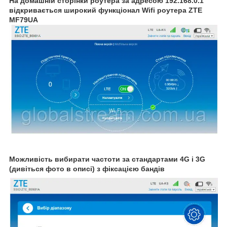
На домашній сторінки роутера за адресою 192.168.0.1
відкривається широкий функціонал Wifi роутера
ZTE
MF79UA
Можливість вибирати частоти за стандартами 4G і 3G
(дивіться фото в описі) з фіксацією бандів