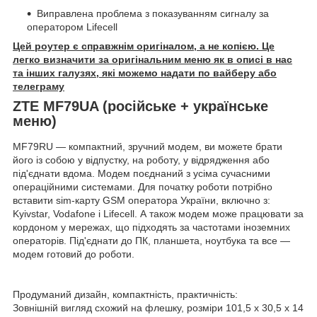
Виправлена проблема з показуванням сигналу за
оператором Lifecell
Цей роутер є справжнім оригіналом, а не копією. Це
легко визначити за оригінальним меню як в описі в нас
та інших галузях, які можемо надати по вайберу або
телеграму
ZTE MF79UA (російське + українське
меню)
MF79RU — компактний, зручний модем, ви можете брати
його із собою у відпустку, на роботу, у відрядження або
під'єднати вдома. Модем поєднаний з усіма сучасними
операційними системами. Для початку роботи потрібно
вставити sim-карту GSM оператора України, включно з:
Kyivstar, Vodafone і Lifecell. А також модем може працювати за
кордоном у мережах, що підходять за частотами іноземних
операторів. Під'єднати до ПК, планшета, ноутбука та все —
модем готовий до роботи.
Продуманий дизайн, компактність, практичність:
Зовнішній вигляд схожий на флешку, розміри 101,5 х 30,5 х 14