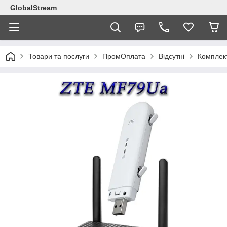
GlobalStream
Товари та послуги
ПромОплата
Відсутні
Комплект