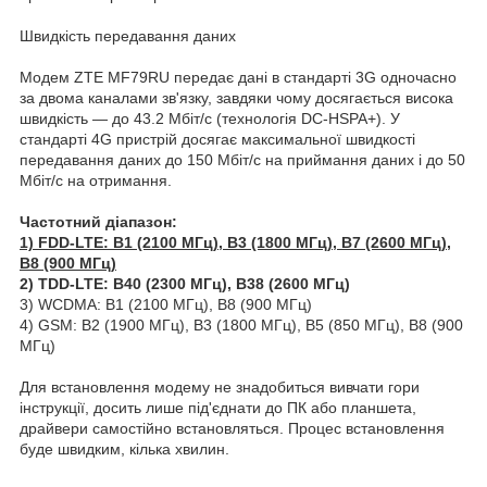
Швидкість передавання даних
Модем ZTE MF79RU передає дані в стандарті 3G одночасно
за двома каналами зв'язку, завдяки чому досягається висока
швидкість — до 43.2 Мбіт/с (технологія DC-HSPA+). У
стандарті 4G пристрій досягає максимальної швидкості
передавання даних до 150 Мбіт/с на приймання даних і до 50
Мбіт/с на отримання.
Частотний діапазон:
1) FDD-LTE: B1 (2100 МГц), B3 (1800 МГц), B7 (2600 МГц),
B8 (900 МГц)
2) TDD-LTE: B40 (2300 МГц), B38 (2600 МГц)
3) WCDMA: B1 (2100 МГц), B8 (900 МГц)
4) GSM: B2 (1900 МГц), B3 (1800 МГц), B5 (850 МГц), B8 (900
МГц)
Для встановлення модему не знадобиться вивчати гори
інструкції, досить лише під'єднати до ПК або планшета,
драйвери самостійно встановляться. Процес встановлення
буде швидким, кілька хвилин.