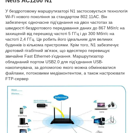
Netis AC1200 N1
У бездротовому маршрутизаторі N1 застосовується технологія
Wi-Fi нового покоління за стандартом 802.11AC. Він
забезпечує одночасне під'єднання на двох частотах за
швидкості бездротового передавання даних до 867 Мбіт/с на
захищеній від перешкод частоті 5 ГГц і до 300 Мбіт/с на
частоті 2,4 ГГц. Це робить його ідеальним для великих
будинків із кількома пристроями. Крім того, N1 забезпечує
дротовий гігабітний зв'язок, що вдесятеро перевищує
звичайне Fast Ethernet-з'єднання. Маршрутизатор
обладнаний портом USB2.0 для під'єднання USB-
накопичувача, за допомогою якого можна обмінюватися
файлами, потоковими медіаконтентом, а також настроювати
FTP-сервер