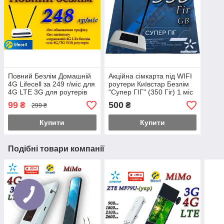
Повний Безлім Домашній
Акційна сімкарта під WIFI
4G Lifecell за 249 г/міс для
роутери Київстар Безлім
4G LTE 3G для роутерів
"Супер ГІГ" (350 Гіг) 1 міс
WiFi без обмежень
в подарунок календарний!
99
500
₴
₴
299 ₴
швидкості!
Купити
Купити
Подібні товари компанії