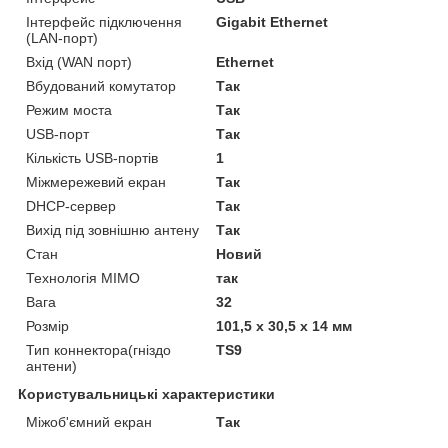
Інтерфейс підключення
Gigabit Ethernet
(LAN-порт)
Вхід (WAN порт)
Ethernet
Вбудований комутатор
Так
Режим моста
Так
USB-порт
Так
Кількість USB-портів
1
Міжмережевий екран
Так
DHCP-сервер
Так
Вихід під зовнішню антену
Так
Стан
Новий
Технологія MIMO
так
Вага
32
Розмір
101,5 х 30,5 х 14 мм
Тип коннектора(гніздо
TS9
антени)
Користувальницькі характеристики
Міжоб'ємний екран
Так