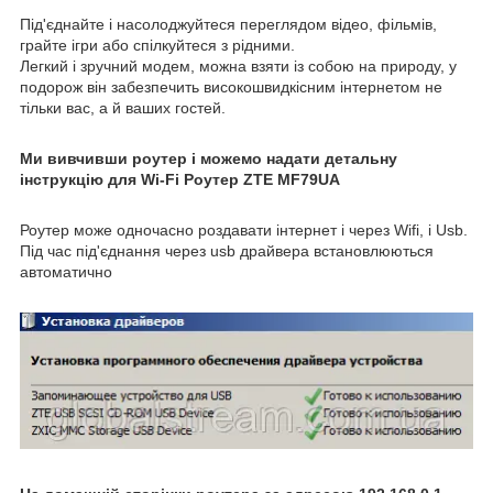
Під'єднайте і насолоджуйтеся переглядом відео, фільмів,
грайте ігри або спілкуйтеся з рідними.
Легкий і зручний модем, можна взяти із собою на природу, у
подорож він забезпечить високошвидкісним інтернетом не
тільки вас, а й ваших гостей.
Ми вивчивши роутер і можемо надати детальну
інструкцію для Wi-Fi Роутер ZTE MF79UA
Роутер може одночасно роздавати інтернет і через Wifi, і Usb.
Під час під'єднання через usb драйвера встановлюються
автоматично