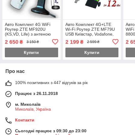
Авто Комплект 4G WiFi
Авто Комплект 4G+LTE
Авто
Роутер ZTE MF920U
Wi-Fi Роутер ZTE MF79U
WiFi
(KS,VD, Life) з антеною
USB Київстар, Vodafone,
8800
MIMO 2×16dbi Магніт 3 м.
Lifecell з антеною MIMO 2
ант
2 650
2 199
2 6
₴
₴
3 150 ₴
2 599 ₴
× 12dbi (укр +рус)
Укр+
Купити
Купити
Про нас
100% позитивних з 447 відгуків за рік
Працює з 26.11.2018
м. Миколаїв
Миколаїв, Україна
Контакти
Сьогодні працює з 09:30 до 23:00