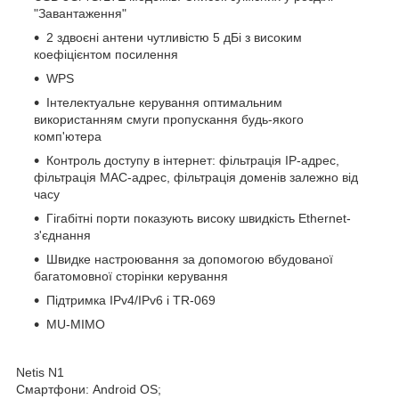
"Завантаження"
2 здвоєні антени чутливістю 5 дБі з високим
коефіцієнтом посилення
WPS
Інтелектуальне керування оптимальним
використанням смуги пропускання будь-якого
комп'ютера
Контроль доступу в інтернет: фільтрація IP-адрес,
фільтрація MAC-адрес, фільтрація доменів залежно від
часу
Гігабітні порти показують високу швидкість Ethernet-
з'єднання
Швидке настроювання за допомогою вбудованої
багатомовної сторінки керування
Підтримка IPv4/IPv6 і TR-069
MU-MIMO
Netis N1
Смартфони: Android OS;