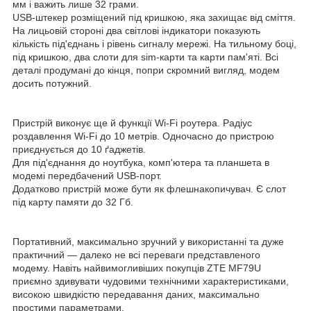
мм і важить лише 32 грами.
USB-штекер розміщений під кришкою, яка захищає від сміття.
На лицьовій стороні два світлові індикатори показують
кількість під'єднань і рівень сигналу мережі. На тильному боці,
під кришкою, два слоти для sim-карти та карти пам'яті. Всі
деталі продумані до кінця, попри скромний вигляд, модем
досить потужний.
Пристрій виконує ще й функції Wi-Fi роутера. Радіус
роздавлення Wi-Fi до 10 метрів. Одночасно до пристрою
приєднується до 10 ґаджетів.
Для під'єднання до ноутбука, комп'ютера та планшета в
модемі передбачений USB-порт.
Додатково пристрій може бути як флешнакопичувач. Є слот
під карту памяти до 32 Гб.
Портативний, максимально зручний у використанні та дуже
практичний — далеко не всі переваги представленого
модему. Навіть найвимогливіших покупців ZTE MF79U
приємно здивувати чудовими технічними характеристиками,
високою швидкістю передавання даних, максимально
простими параметрами.