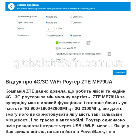
Відгук про 4G/3G WiFi Роутер ZTE MF79UA
Компанія ZTE давно довела, що робить якісні та надійні
4G і 3G роутери за мінімальну вартість. ZTE MF79UA за
суперціну має широкий функціонал і головне бачить усі
частоти 4G 900+1800+2600МГц і 3G 2100МГц, що дасть
змогу його використовувати як у місті, так і сільській
місцевості, і по трасах в автомобілі. Роутер одночасно
вміє роздавати інтернет через USB і Wi-Fi мережі. Якщо у
Вас зникло світло, вставте його в PowerBank, і він