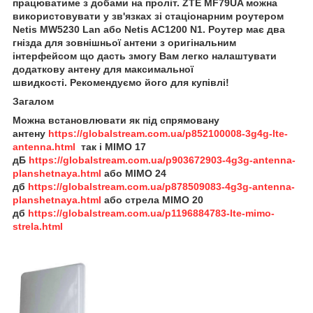
працюватиме з добами на проліт. ZTE MF79UA можна
використовувати у зв'язках зі стаціонарним роутером
Netis MW5230 Lan або Netis AC1200 N1. Роутер має два
гнізда для зовнішньої антени з оригінальним
інтерфейсом що дасть змогу Вам легко налаштувати
додаткову антену для максимальної
швидкості. Рекомендуємо його для купівлі!
Загалом
Можна встановлювати як під спрямовану
антену
https://globalstream.com.ua/p852100008-3g4g-lte-
antenna.html
так і MIMO 17
дБ
https://globalstream.com.ua/p903672903-4g3g-antenna-
planshetnaya.html
або
MIMO 24
дб
https://globalstream.com.ua/p878509083-4g3g-antenna-
planshetnaya.html
або
стрела
MIMO 20
дб
https://globalstream.com.ua/p1196884783-lte-mimo-
strela.html