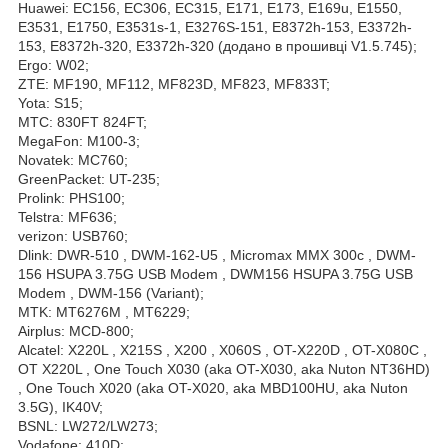
Huawei: EC156, EC306, EC315, E171, E173, E169u, E1550,
E3531, E1750, E3531s-1, E3276S-151, E8372h-153, E3372h-
153, E8372h-320, E3372h-320 (додано в прошивці V1.5.745);
Ergo: W02;
ZTE: MF190, MF112, MF823D, MF823, MF833T;
Yota: S15;
MTC: 830FT 824FT;
MegaFon: M100-3;
Novatek: MC760;
GreenPacket: UT-235;
Prolink: PHS100;
Telstra: MF636;
verizon: USB760;
Dlink: DWR-510 , DWM-162-U5 , Micromax MMX 300c , DWM-
156 HSUPA 3.75G USB Modem , DWM156 HSUPA 3.75G USB
Modem , DWM-156 (Variant);
MTK: MT6276M , MT6229;
Airplus: MCD-800;
Alcatel: X220L , X215S , X200 , X060S , OT-X220D , OT-X080C ,
OT X220L , One Touch X030 (aka OT-X030, aka Nuton NT36HD)
, One Touch X020 (aka OT-X020, aka MBD100HU, aka Nuton
3.5G), IK40V;
BSNL: LW272/LW273;
Vodafone: 410D;