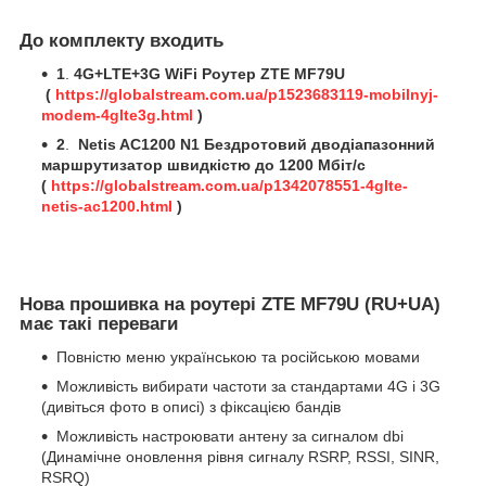
До комплекту входить
1
.
4G+LTE+3G WiFi Роутер ZTE MF79U
(
https://globalstream.com.ua/p1523683119-mobilnyj-
modem-4glte3g.html
)
2
.
Netis AC1200 N1 Бездротовий дводіапазонний
маршрутизатор швидкістю до 1200 Мбіт/с
(
https://globalstream.com.ua/p1342078551-4glte-
netis-ac1200.html
)
Нова прошивка на роутері ZTE MF79U (RU+UA)
має такі переваги
Повністю меню українською та російською мовами
Можливість вибирати частоти за стандартами 4G і 3G
(дивіться фото в описі) з фіксацією бандів
Можливість настроювати антену за сигналом dbi
(Динамічне оновлення рівня сигналу RSRP, RSSI, SINR,
RSRQ)