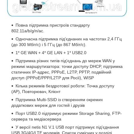
Повна підтримка пристроїв стандарту
802.11a/b/g/n/ac.
Одночасна підтримка під'єднаних на частотах 2,4 ГГц
(до 300 Мбіт/с) і 5 ГГц (до 867 Мбіт/с).
1* GE WAN + 4* GE LAN + 1* USB2.0
Підтримка різних типів під'єднань до мереж WAN у
режимі маршрутизатора: точки доступу DHCP, підтримка
статичних IP-адрес, PPPoE, L2TP, PPTP, подвійний
доступ (PPPoE/PPP/L2TP для Росії), WISP
Кілька режимів бездротової роботи: Точка доступу
(АР), Повторювач, Клієнт
Підтримка Multi-SSID із створенням окремих
додаткових мереж для гостей і друзів
Порт USB2.0 підтримує режими Storage Sharing, FTP-
сервера та медіасервера
У версії netis N1 V.1 USB порт підтримує під'єднання
USB 3G/4G/LTE модемів. Список сумісних у розділі