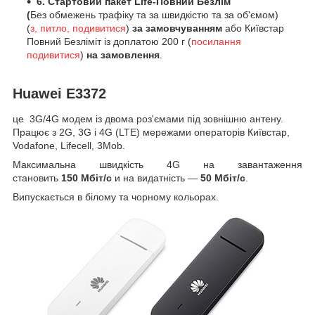
6. Стартовий пакет Life-Повний Безлім
(
Без обмежень трафіку та за швидкістю та за об'ємом)
(
з
, питло, подивитися
)
за замовчуванням
або Київстар
Повний Безліміт із доплатою 200 г (
посилання
подивитися
)
на замовлення
.
Huawei E3372
це 3G/4G модем із двома роз'ємами під зовнішню антену.
Працює з 2G, 3G і 4G (LTE) мережами операторів Київстар,
Vodafone, Lifecell, 3Mob.
Максимальна швидкість 4G на завантаження
становить
150 Мбіт/с
и на видатність —
50 Мбіт/с
.
Випускається в білому та чорному кольорах.