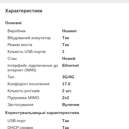
Характеристики
Основні
Виробник
Huawei
Вбудований комутатор
Так
Режим моста
Так
Кількість USB-портів
1
Стан
Новий
Інтерфейс підключення до
Ethernet
інтернет (WAN)
Тип
3G/4G
Коефіцієнт посилення
17.0
Кількість роз'ємів
2 шт.
Підтримка MIMO
2x2
Застосування
Вуличне
Користувальницькі характеристики
USB-порт
Так
DHCP-сервер
Так