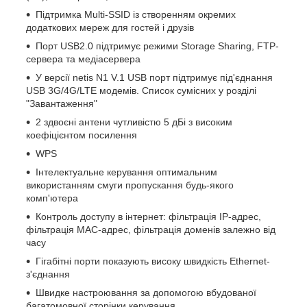
Підтримка Multi-SSID із створенням окремих
додаткових мереж для гостей і друзів
Порт USB2.0 підтримує режими Storage Sharing, FTP-
сервера та медіасервера
У версії netis N1 V.1 USB порт підтримує під'єднання
USB 3G/4G/LTE модемів. Список сумісних у розділі
"Завантаження"
2 здвоєні антени чутливістю 5 дБі з високим
коефіцієнтом посилення
WPS
Інтелектуальне керування оптимальним
використанням смуги пропускання будь-якого
комп'ютера
Контроль доступу в інтернет: фільтрація IP-адрес,
фільтрація MAC-адрес, фільтрація доменів залежно від
часу
Гігабітні порти показують високу швидкість Ethernet-
з'єднання
Швидке настроювання за допомогою вбудованої
багатомовної сторінки керування