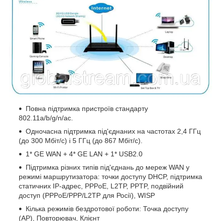
Повна підтримка пристроїв стандарту
802.11a/b/g/n/ac.
Одночасна підтримка під'єднаних на частотах 2,4 ГГц
(до 300 Мбіт/с) і 5 ГГц (до 867 Мбіт/с).
1* GE WAN + 4* GE LAN + 1* USB2.0
Підтримка різних типів під'єднань до мереж WAN у
режимі маршрутизатора: точки доступу DHCP, підтримка
статичних IP-адрес, PPPoE, L2TP, PPTP, подвійний
доступ (PPPoE/PPP/L2TP для Росії), WISP
Кілька режимів бездротової роботи: Точка доступу
(АР), Повторювач, Клієнт