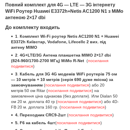
Повний комплект для 4G — LTE — 3G інтернету
WiFi Роутер Huawei E3372h+Netis AC1200 N1 з MiMo
антеною 2×17 dbi
До комплекту входить
1
.
Комплект Wi-Fi роутер Netis AC1200 N1 + Huawei
E3372h Київстар, Vodafone, Lifecellс 2 вих. під
антену MIMO
2
.
4G+LTE/3G Антена планшетна MIMO 2×17 dbi
(824-960/1700-2700 МГц) MiMo R-Net
(
посилання
подивитися
)
3
.
Кабель для 3G 4G модемів WiFi роутерів 75 ом
— 10 метрів + 10 метрів (серія 690 дуже якісна) за
замовчуванням
(
посилання подивитися
) або 20
метрів 50 ом Ritar (
посилання подивитися
)
на
замовлення ціна однакова (без доплати).
Или Dialan 50
ом 20 м. доплата 40 гр
(
посилання подивитися
) або 4D-
FB 20 м. доплата 160 гр. (
посилання подивитися
)
4. Переходник CRC9-2шт
(
посилання подивитися
)
5. F6 на кабель 4шт
(
посилання подивитися
)