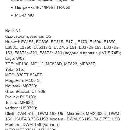
Підтримка IPv4/IPv6 і TR-069
MU-MIMO
Netis N1
Смартфони: Android OS;
Huawei: EC156, EC306, EC315, E171, E173, E169u, E1550,
E3531, E1750, E3531s-1, E3276S-151, E8372h-153, E3372h-
153, E8372h-320, E3372h-320 (додано в прошивці V1.5.745);
Ergo: W02;
ZTE: MF190, MF112, MF823D, MF823, MF833T;
Yota: S15;
MTC: 830FT 824FT;
MegaFon: M100-3;
Novatek: MC760;
GreenPacket: UT-235;
Prolink: PHS100;
Telstra: MF636;
verizon: USB760;
Dlink: DWR-510 , DWM-162-U5 , Micromax MMX 300c , DWM-
156 HSUPA 3.75G USB Modem , DWM156 HSUPA 3.75G USB
Modem , DWM-156 (Variant);