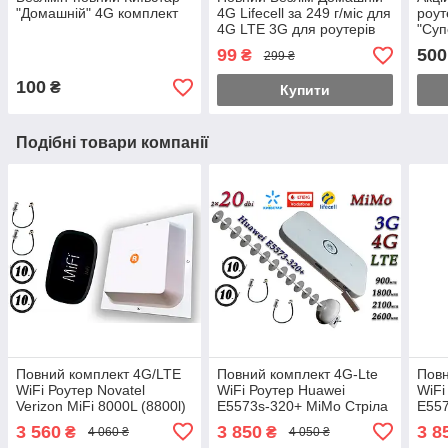
"Домашній" 4G комплект
4G Lifecell за 249 г/міс для
роут
4G LTE 3G для роутерів
"Суп
WiFi без обмежень
в по
99
500
₴
299 ₴
швидкості!
100
₴
Купити
Подібні товари компанії
Повний комплект 4G/LTE
Повний комплект 4G-Lte
Повн
WiFi Роутер Novatel
WiFi Роутер Huawei
WiFi
Verizon MiFi 8000L (8800l)
E5573s-320+ MiMo Стріла
E557
Cat18 до 1.2 Гб/с + MiMo
1700-2170 МГц Гармата
1700
3 560
3 850
3 8
₴
₴
4 060 ₴
4 050 ₴
антеною 2×17dbi
на 20 дБ
на 2