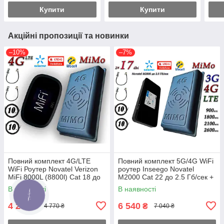
Купити
Купити
Акційні пропозиції та новинки
–10%
–7%
Повний комплект 4G/LTE
Повний комплект 5G/4G WiFi
WiFi Роутер Novatel Verizon
роутер Inseego Novatel
MiFi 8000L (8800l) Cat 18 до
M2000 Cat 22 до 2.5 Гб/сек +
1.2 Гб/с + MiMo антеною
MiMo антеною (824-
В наявності
В наявності
2×17 dbi
2700МГц)
4 270
6 540
₴
₴
4 770 ₴
7 040 ₴