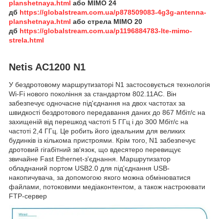
planshetnaya.html
або
MIMO 24
дб
https://globalstream.com.ua/p878509083-4g3g-antenna-
planshetnaya.html
або
стрела
MIMO 20
дб
https://globalstream.com.ua/p1196884783-lte-mimo-
strela.html
Netis AC1200 N1
У бездротовому маршрутизаторі N1 застосовується технологія
Wi-Fi нового покоління за стандартом 802.11AC. Він
забезпечує одночасне під'єднання на двох частотах за
швидкості бездротового передавання даних до 867 Мбіт/с на
захищеній від перешкод частоті 5 ГГц і до 300 Мбіт/с на
частоті 2,4 ГГц. Це робить його ідеальним для великих
будинків із кількома пристроями. Крім того, N1 забезпечує
дротовий гігабітний зв'язок, що вдесятеро перевищує
звичайне Fast Ethernet-з'єднання. Маршрутизатор
обладнаний портом USB2.0 для під'єднання USB-
накопичувача, за допомогою якого можна обмінюватися
файлами, потоковими медіаконтентом, а також настроювати
FTP-сервер