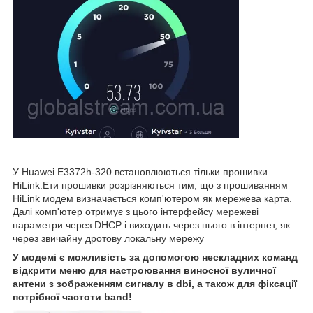
У Huawei E3372h-320 встановлюються тільки прошивки
HiLink.Ети прошивки розрізняються тим, що з прошиванням
HiLink модем визначається комп'ютером як мережева карта.
Далі комп'ютер отримує з цього інтерфейсу мережеві
параметри через DHCP і виходить через нього в інтернет, як
через звичайну дротову локальну мережу
У модемі є можливість за допомогою нескладних команд
відкрити меню для настроювання виносної вуличної
антени з зображенням сигналу в dbi, а також для фіксації
потрібної частоти band!