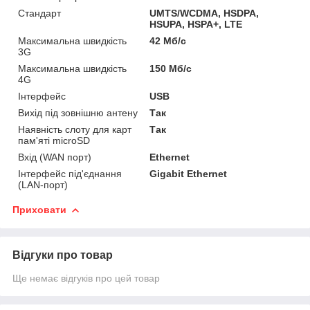
Стандарт
UMTS/WCDMA, HSDPA,
HSUPA, HSPA+, LTE
Максимальна швидкість
42 Мб/с
3G
Максимальна швидкість
150 Мб/с
4G
Інтерфейс
USB
Вихід під зовнішню антену
Так
Наявність слоту для карт
Так
пам'яті microSD
Вхід (WAN порт)
Ethernet
Інтерфейс під'єднання
Gigabit Ethernet
(LAN-порт)
Приховати
Відгуки про товар
Ще немає відгуків про цей товар