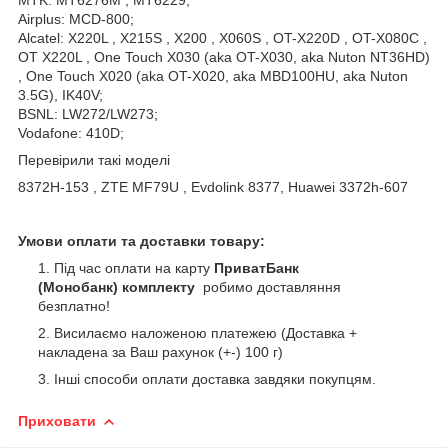
MTK: MT6276M , MT6229;
Airplus: MCD-800;
Alcatel: X220L , X215S , X200 , X060S , OT-X220D , OT-X080C ,
OT X220L , One Touch X030 (aka OT-X030, aka Nuton NT36HD)
, One Touch X020 (aka OT-X020, aka MBD100HU, aka Nuton
3.5G), IK40V;
BSNL: LW272/LW273;
Vodafone: 410D;
Перевірили такі моделі
8372H-153 , ZTE MF79U , Evdolink 8377, Huawei 3372h-607
Умови оплати та доставки товару:
Під час оплати на карту
ПриватБанк
(Монобанк)
комплекту
робимо доставляння
безплатно!
Висилаємо наложеною платежею (Доставка +
накладена за Ваш рахунок (+-) 100 г)
Інші способи оплати доставка завдяки покупцям.
Приховати