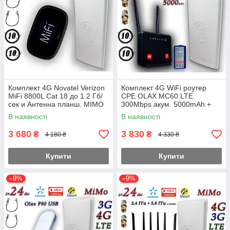
Комплект 4G Novatel Verizon
Комплект 4G WiFi роутер
MiFi 8800L Cat 18 до 1.2 Гб/
CPE OLAX MC60 LTE
сек и Антенна планш. MIMO
300Mbps акум. 5000mAh +
2×24dbi (48дб) Укр+Pro
Антена планшетна MIMO
В наявності
В наявності
2×24dbi (48дб)
3 680
3 830
₴
₴
4 180 ₴
4 330 ₴
Купити
Купити
–9%
–9%