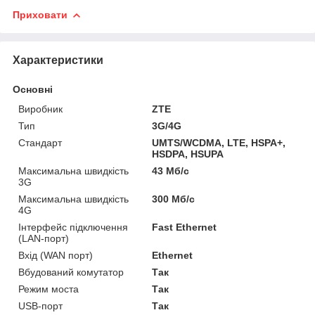
Приховати
Характеристики
Основні
Виробник
ZTE
Тип
3G/4G
Стандарт
UMTS/WCDMA, LTE, HSPA+,
HSDPA, HSUPA
Максимальна швидкість
43 Мб/с
3G
Максимальна швидкість
300 Мб/с
4G
Інтерфейс підключення
Fast Ethernet
(LAN-порт)
Вхід (WAN порт)
Ethernet
Вбудований комутатор
Так
Режим моста
Так
USB-порт
Так