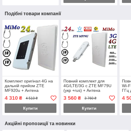
Подібні товари компанії
Комплект оригінал 4G на
Повний комплект для
Повн
дальній прийом ZTE
4G/LTE/3G c ZTE MF79U
Wi-F
MF920u + Антена
(укр +rus) + Антена
ГГц 
планшетна MIMO 2×24dbi
планшетна MIMO 2×24dbi
пла
4 310
3 560
4 5
₴
₴
4 510 ₴
3 760 ₴
(48 дб) 698-2690 МГц Укр!
(48 дб) 698-2690 МГц
(48Д
Купити
Купити
Акційні пропозиції та новинки