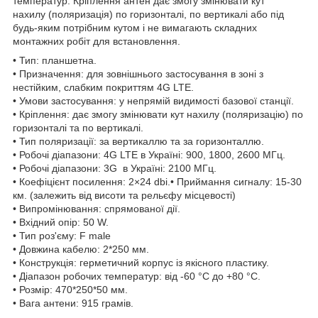
температур. Кріплення антен дає змогу змінювати кут
нахилу (поляризація) по горизонталі, по вертикалі або під
будь-яким потрібним кутом і не вимагають складних
монтажних робіт для встановлення.
• Тип: планшетна.
• Призначення: для зовнішнього застосування в зоні з
нестійким, слабким покриттям 4G LTE.
• Умови застосування: у непрямій видимості базової станції.
• Кріплення: дає змогу змінювати кут нахилу (поляризацію) по
горизонталі та по вертикалі.
• Тип поляризації: за вертикаллю та за горизонталлю.
• Робочі діапазони: 4G LTE в Україні: 900, 1800, 2600 МГц.
• Робочі діапазони: 3G в Україні: 2100 МГц.
• Коефіцієнт посилення: 2×24 dbi.• Приймання сигналу: 15-30
км. (залежить від висоти та рельєфу місцевості)
• Випромінювання: спрямованої дії.
• Вхідний опір: 50 W.
• Тип роз'єму: F male
• Довжина кабелю: 2*250 мм.
• Конструкція: герметичний корпус із якісного пластику.
• Діапазон робочих температур: від -60 °C до +80 °C.
• Розмір: 470*250*50 мм.
• Вага антени: 915 грамів.