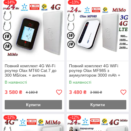
–14%
–13%
Повний комплект 4G Wi-Fi
Повний комплект 4G WiFi
роутер Olax MT60 Cat.7 до
роутер Olax MF985 з
300 МБ/сек. + антена
акумулятором 3000 mAh +
планшетна MIMO 2×24dbi (48
антена планшетна MIMO
В наявності
В наявності
дБ) (4000mAh) (KS, VD, Life)
2×24dbi
3 580
3 480
₴
₴
4 180 ₴
3 980 ₴
Купити
Купити
–12%
–12%