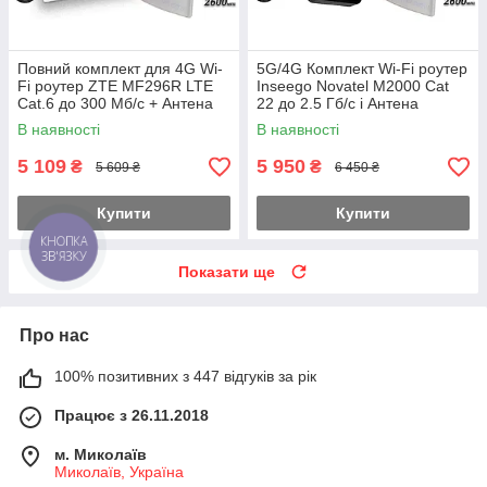
Повний комплект для 4G Wi-
5G/4G Комплект Wi-Fi роутер
Fi роутер ZTE MF296R LTE
Inseego Novatel M2000 Cat
Cat.6 до 300 Мб/с + Антена
22 до 2.5 Гб/с і Антена
планшетна MIMO 2×24dbi
планштова MIMO 2×24dbi (48
В наявності
В наявності
(48Дб)
дб)
5 109
5 950
₴
₴
5 609 ₴
6 450 ₴
Купити
Купити
КНОПКА
ЗВ'ЯЗКУ
Показати ще
Про нас
100% позитивних з 447 відгуків за рік
Працює з 26.11.2018
м. Миколаїв
Миколаїв, Україна