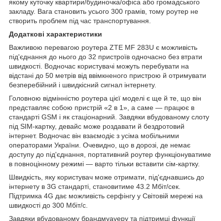
якому куточку квартири/будиночка/офіса або громадського
закладу. Вага становить усього 300 грамів, тому роутер не
створить проблем під час транспортування.
Додаткові характеристики
Важливою перевагою роутера ZTE MF 283U є можливість
під'єднання до нього до 32 пристроїв одночасно без втрати
швидкості. Водночас користувачі можуть перебувати на
відстані до 50 метрів від ввімкненого пристрою й отримувати
безперебійний і швидкісний сигнал інтернету.
Головною відмінністю роутера цієї моделі є ще й те, що він
представляє собою пристрій «2 в 1», а саме — працює в
стандарті GSM і як стаціонарний. Завдяки вбудованому слоту
під SIM-картку, девайс може роздавати й бездротовий
інтернет. Водночас він взаємодіє з усіма мобільними
операторами України. Очевидно, що в дорозі, де немає
доступу до під'єднання, портативний роутер функціонуватиме
в повноцінному режимі — варто тільки вставити сім-картку.
Швидкість, яку користувач може отримати, під'єднавшись до
інтернету в 3G стандарті, становитиме 43.2 Мбіт/сек.
Підтримка 4G дає можливість серфінгу у Світовій мережі на
швидкості до 300 Мбіт/с.
Завдяки вбудованому брандмуауеру та підтримці функції