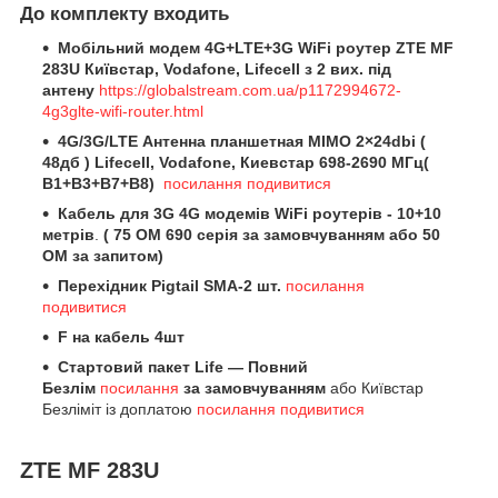
До комплекту входить
Мобільний модем 4G+LTE+3G WiFi роутер ZTE MF
283U Київстар, Vodafone, Lifecell з 2 вих. під
антену
https://globalstream.com.ua/p1172994672-
4g3glte-wifi-router.html
4G/3G/LTE Антенна планшетная MIMO 2×24dbi (
48дб ) Lifecell, Vodafone, Киевстар 698-2690 МГц(
B1+B3+B7+B8)
посилання подивитися
Кабель для 3G 4G модемів WiFi роутерів - 10+10
метрів
.
( 75 OM 690 серія за замовчуванням або 50
OM за запитом)
Перехідник Pigtail SMA-2 шт.
посилання
подивитися
F на кабель 4шт
Стартовий пакет Life — Повний
Безлім
посилання
за замовчуванням
або Київстар
Безліміт із доплатою
посилання подивитися
ZTE MF 283U