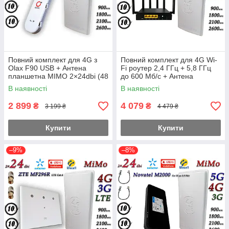
Повний комплект для 4G з
Повний комплект для 4G Wi-
Olax F90 USB + Антена
Fi роутер 2,4 ГГц + 5,8 ГГц
планшетна MIMO 2×24dbi (48
до 600 Мб/с + Антена
дб) 698-2690 МГц
планшетна MIMO 2×24dbi
В наявності
В наявності
(48Дб)
2 899
4 079
₴
₴
3 199 ₴
4 479 ₴
Купити
Купити
–9%
–8%