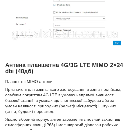
Антена планшетна 4G/3G LTE MIMO 2×24
dbi (48дб)
Планшетні MIMO антени
Призначені для зовнішнього застосування в зоні з нестійким,
слабким покриттям 4G LTE в умовах непрямої видимості
базової станції, в умовах щільної міської забудови або за
умови наявності природних (рельєф місцевості) і штучних
(стіни, будови) перешкод.
Якісно зібраний корпус антен забезпечить повний захист від
атмосферних явищ (IP68) і має широкий діапазон робочих