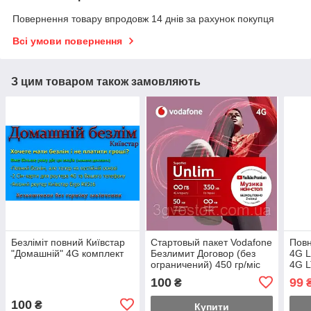
Повернення товару впродовж 14 днів за рахунок покупця
Всі умови повернення
З цим товаром також замовляють
Безліміт повний Київстар
Стартовый пакет Vodafone
Повн
"Домашній" 4G комплект
Безлимит Договор (без
4G L
ограничений) 450 гр/міс
4G L
WiFi
100
99
₴
швид
100
₴
Купити