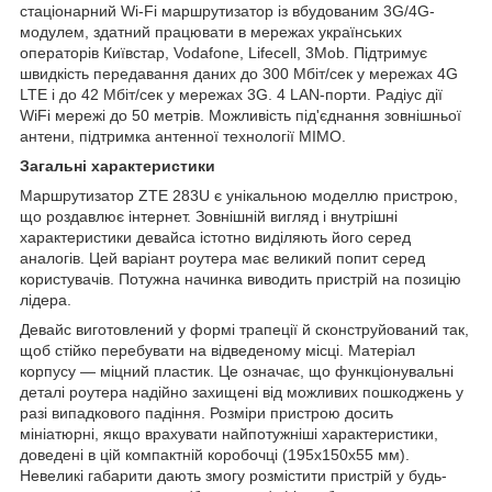
стаціонарний Wi-Fi маршрутизатор із вбудованим 3G/4G-
модулем, здатний працювати в мережах українських
операторів Київстар, Vodafone, Lifecell, 3Mob. Підтримує
швидкість передавання даних до 300 Мбіт/сек у мережах 4G
LTE і до 42 Мбіт/сек у мережах 3G. 4 LAN-порти. Радіус дії
WiFi мережі до 50 метрів. Можливість під'єднання зовнішньої
антени, підтримка антенної технології MIMO.
Загальні характеристики
Маршрутизатор ZTE 283U є унікальною моделлю пристрою,
що роздавлює інтернет. Зовнішній вигляд і внутрішні
характеристики девайса істотно виділяють його серед
аналогів. Цей варіант роутера має великий попит серед
користувачів. Потужна начинка виводить пристрій на позицію
лідера.
Девайс виготовлений у формі трапеції й сконструйований так,
щоб стійко перебувати на відведеному місці. Матеріал
корпусу — міцний пластик. Це означає, що функціонувальні
деталі роутера надійно захищені від можливих пошкоджень у
разі випадкового падіння. Розміри пристрою досить
мініатюрні, якщо врахувати найпотужніші характеристики,
доведені в цій компактній коробочці (195х150х55 мм).
Невеликі габарити дають змогу розмістити пристрій у будь-