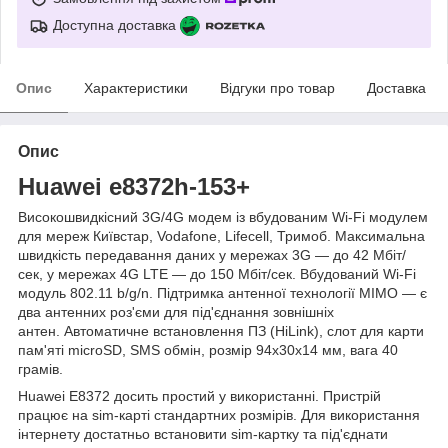
Доступна доставка
Опис
Характеристики
Відгуки про товар
Доставка
Опис
Huawei e8372h-153+
Високошвидкісний 3G/4G модем із вбудованим Wi-Fi модулем
для мереж Київстар, Vodafone, Lifecell, Тримоб. Максимальна
швидкість передавання даних у мережах 3G — до 42 Мбіт/
сек, у мережах 4G LTE — до 150 Мбіт/сек. Вбудований Wi-Fi
модуль 802.11 b/g/n. Підтримка антенної технології MIMO — є
два антенних роз'єми для під'єднання зовнішніх
антен. Автоматичне встановлення ПЗ (HiLink), слот для карти
пам'яті microSD, SMS обмін, розмір 94x30x14 мм, вага 40
грамів.
Huawei E8372 досить простий у використанні. Пристрій
працює на sim-карті стандартних розмірів. Для використання
інтернету достатньо встановити sim-картку та під'єднати