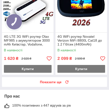
4G LTE 3G WiFi роутер Olax
4G WiFi роутер Novatel
MF985 з акумулятором 3000
Verizon MiFi 8800L Cat18 до
mAh Київстар, Vodafone,
1.2 Гб/сек (4400mAh)
Lifecell MiMo
(KS,VD,Life) Укр+Pro ( прош.
В наявності
В наявності
2026р.)
1 620
2 099
₴
₴
2 020 ₴
2 599 ₴
Купити
Купити
Показати ще
Про нас
100% позитивних з 447 відгуків за рік