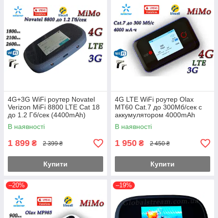
4G+3G WiFi роутер Novatel
4G LTE WiFi роутер Olax
Verizon MiFi 8800 LTE Cat 18
MT60 Cat.7 до 300Мб/сек с
до 1.2 Гб/сек (4400mAh)
аккумулятором 4000mAh
(KS,VD,Life)
Киевстар, Vodafone, Lifecell
В наявності
В наявності
MiMo
1 899
1 950
₴
₴
2 399 ₴
2 450 ₴
Купити
Купити
–20%
–19%