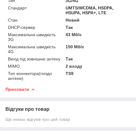
Тип
3G/4G
Стандарт
UMTS/WCDMA, HSDPA,
HSUPA, HSPA+, LTE
Стан
Новий
DHCP-сервер
Так
Максимальна швидкість
43 Мб/с
3G
Максимальна швидкість
150 Мб/с
4G
Вихід під зовнішню антену
Так
MIMO
2 входу
Тип коннектора(гніздо
TS9
антени)
Приховати
Відгуки про товар
Ще немає відгуків про цей товар