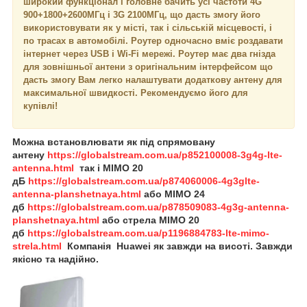
широкий функціонал і головне бачить усі частоти 4G
900+1800+2600МГц і 3G 2100МГц, що дасть змогу його
використовувати як у місті, так і сільській місцевості, і
по трасах в автомобілі. Роутер одночасно вміє роздавати
інтернет через USB і Wi-Fi мережі. Роутер має два гнізда
для зовнішньої антени з оригінальним інтерфейсом що
дасть змогу Вам легко налаштувати додаткову антену для
максимальної швидкості. Рекомендуємо його для
купівлі!
Можна встановлювати як під спрямовану
антену
https://globalstream.com.ua/p852100008-3g4g-lte-
antenna.html
так і MIMO 20
дБ
https://globalstream.com.ua/p874060006-4g3glte-
antenna-planshetnaya.html
або
MIMO 24
дб
https://globalstream.com.ua/p878509083-4g3g-antenna-
planshetnaya.html
або
стрела
MIMO 20
дб
https://globalstream.com.ua/p1196884783-lte-mimo-
strela.html
Компанія Huawei як завжди на висоті. Завжди
якісно та надійно.