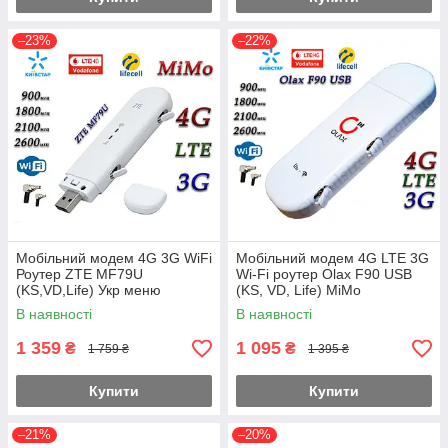
–23%
–22%
Мобільний модем 4G 3G WiFi
Мобільний модем 4G LTE 3G
Роутер ZTE MF79U
Wi-Fi роутер Olax F90 USB
(KS,VD,Life) Укр меню
(KS, VD, Life) MiMo
В наявності
В наявності
1 359
1 095
₴
₴
1 759 ₴
1 395 ₴
Купити
Купити
–21%
–20%