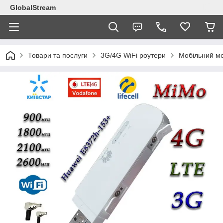
GlobalStream
Товари та послуги
3G/4G WiFi роутери
Мобільний мо