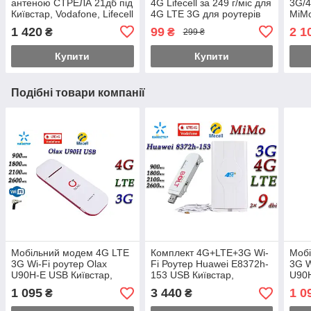
антеною СТРЕЛА 21дб під
4G Lifecell за 249 г/міс для
3G/4
Київстар, Vodafone, Lifecell
4G LTE 3G для роутерів
MiMo
WiFi без обмежень
поси
1 420
99
2 1
₴
₴
299 ₴
швидкості!
Купити
Купити
Подібні товари компанії
Мобільний модем 4G LTE
Комплект 4G+LTE+3G Wi-
Моб
3G Wi-Fi роутер Olax
Fi Роутер Huawei E8372h-
3G W
U90H-E USB Київстар,
153 USB Київстар,
U90H
Vodafone, Lifecell з 1 вих.
Vodafone, Lifecell з
Vodaf
1 095
3 440
1 0
₴
₴
під антену
антеною MIMO 2×9dbi
під 