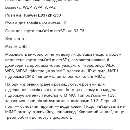
Безпека: WEP, WPA, WPA2
Роз'єми Huawei E8372h-153+
Роз'єм для зовнішньої антени: 2
Слот для карти пам'яті microSD: до 32 Гб
Sim-карта
Роз'єм USB
Можливість використання модему як флешки (якщо в модем
вставлена карта пам'яті microSD), самовстановлювані
драйвери та програма користувацького інтерфейсу, WEP,
WPA, WPA2, фільтрація за MAC-адресами, IP-фільтр, NAT і
підтримка DMZ, підтримка антеною технології MIMO
На одній із бічних граней розміщуються роз'єми для
під'єднання зовнішньої антени. Їх тут два, тому що модем
підтримує антенну технологію MIMO. Тип роз'ємів — TS9,
ховаються вони під заглушками з номерами 1 і 2. Перший
порт — основний, другий — додатковий. Якщо під'єднувати не
MIMO антену, а звичайну, наприклад "Хвилястий канал", то це
треба робити до порту з цифрою 1