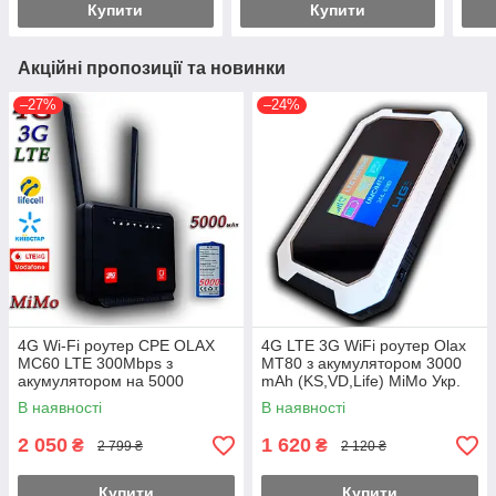
Купити
Купити
Акційні пропозиції та новинки
–27%
–24%
4G Wi-Fi роутер CPE OLAX
4G LTE 3G WiFi роутер Olax
MC60 LTE 300Mbps з
MT80 з акумулятором 3000
акумулятором на 5000
mAh (KS,VD,Life) MiMo Укр.
мА·год Укр-New 2026
В наявності
В наявності
2 050
1 620
₴
₴
2 799 ₴
2 120 ₴
Купити
Купити