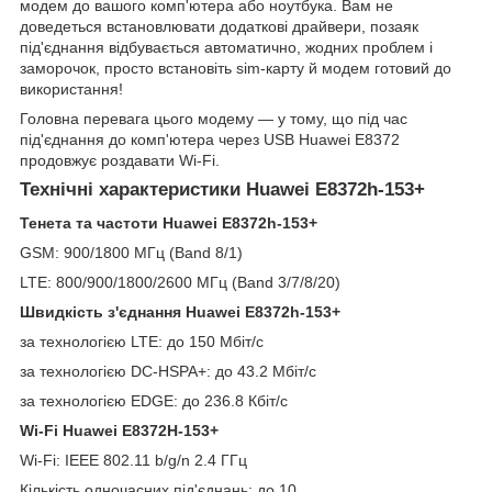
модем до вашого комп'ютера або ноутбука. Вам не
доведеться встановлювати додаткові драйвери, позаяк
під'єднання відбувається автоматично, жодних проблем і
заморочок, просто встановіть sim-карту й модем готовий до
використання!
Головна перевага цього модему — у тому, що під час
під'єднання до комп'ютера через USB Huawei E8372
продовжує роздавати Wi-Fi.
Технічні характеристики Huawei E8372h-153+
Тенета та частоти
Huawei
E
8372
h
-153+
GSM: 900/1800 МГц (Band 8/1)
LTE: 800/900/1800/2600 МГц (Band 3/7/8/20)
Швидкість з'єднання
Huawei
E
8372
h
-153+
за технологією LTE: до 150 Мбіт/с
за технологією DC-HSPA+: до 43.2 Мбіт/с
за технологією EDGE: до 236.8 Кбіт/с
Wi
-
Fi
Huawei
E
8372
H
-153+
Wi-Fi: IEEE 802.11 b/g/n 2.4 ГГц
Кількість одночасних під'єднань: до 10