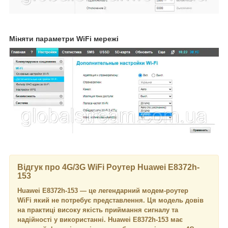
Міняти параметри WiFi мережі
Відгук про 4G/3G WiFi Роутер Huawei E8372h-
153
Huawei E8372h-153 — це легендарний модем-роутер
WiFi який не потребує представлення. Ця модель довів
на практиці високу якість приймання сигналу та
надійності у використанні. Huawei E8372h-153 має