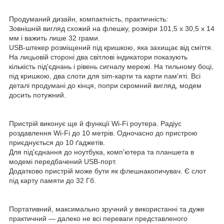
Продуманий дизайн, компактність, практичність:
Зовнішній вигляд схожий на флешку, розміри 101,5 х 30,5 х 14
мм і важить лише 32 грами.
USB-штекер розміщений під кришкою, яка захищає від сміття.
На лицьовій стороні два світлові індикатори показують
кількість під'єднань і рівень сигналу мережі. На тильному боці,
під кришкою, два слоти для sim-карти та карти пам'яті. Всі
деталі продумані до кінця, попри скромний вигляд, модем
досить потужний.
Пристрій виконує ще й функції Wi-Fi роутера. Радіус
роздавлення Wi-Fi до 10 метрів. Одночасно до пристрою
приєднується до 10 ґаджетів.
Для під'єднання до ноутбука, комп'ютера та планшета в
модемі передбачений USB-порт.
Додатково пристрій може бути як флешнакопичувач. Є слот
під карту памяти до 32 Гб.
Портативний, максимально зручний у використанні та дуже
практичний — далеко не всі переваги представленого