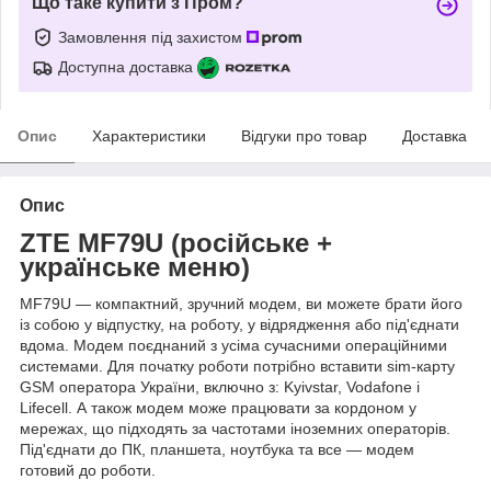
Що таке купити з Пром?
Замовлення під захистом
Доступна доставка
Опис
Характеристики
Відгуки про товар
Доставка
Опис
ZTE MF79U (російське +
українське меню)
MF79U — компактний, зручний модем, ви можете брати його
із собою у відпустку, на роботу, у відрядження або під'єднати
вдома. Модем поєднаний з усіма сучасними операційними
системами. Для початку роботи потрібно вставити sim-карту
GSM оператора України, включно з: Kyivstar, Vodafone і
Lifecell. А також модем може працювати за кордоном у
мережах, що підходять за частотами іноземних операторів.
Під'єднати до ПК, планшета, ноутбука та все — модем
готовий до роботи.