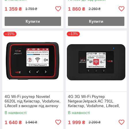
1 359
1 860
₴
₴
1 759 ₴
2 260 ₴
Купити
Купити
–15%
–13%
4G Wi-Fi роутер Novetel
4G 3G Wi-Fi Роутер
6620L під Київстар, Vodafone,
NetgearJetpack AC 791L
Lifecell з виходом під антену
Київстар, Vodafone, Lifecell,
(новий дизайн)
(Rev.B) Інтертеляком із 2
В наявності
В наявності
вих.ант.
1 640
1 999
₴
₴
1 940 ₴
2 299 ₴