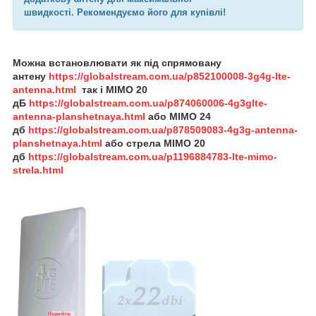
швидкості. Рекомендуємо його для купівлі!
Можна встановлювати як під спрямовану
антену
https://globalstream.com.ua/p852100008-3g4g-lte-
antenna.html
так і MIMO 20
дБ
https://globalstream.com.ua/p874060006-4g3glte-
antenna-planshetnaya.html
або
MIMO 24
дб
https://globalstream.com.ua/p878509083-4g3g-antenna-
planshetnaya.html
або
стрела
MIMO 20
дб
https://globalstream.com.ua/p1196884783-lte-mimo-
strela.html