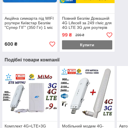
Акційна симкарта під WIFI
Повний Безлім Домашній
роутери Київстар Безлім
4G Lifecell за 249 г/міс для
"Супер ГІГ" (350 Гіг) 1 міс
4G LTE 3G для роутерів
у подарунок
WiFi без обмежень
99
₴
299 ₴
швидкості!
600
₴
Купити
Подібні товари компанії
Комплект 4G+LTE+3G
Мобільний модем 4G-
Авто