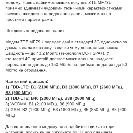
модему. Навіть найвимогливіших покупців ZTE MF79U
приємно здивувати чудовими технічними характеристиками,
високою швидкістю передавання даних, максимально
простими параметрами.
Швидкість передавання даних
Модем ZTE MF79U передає дані в стандарті 3G одночасно за
двома каналами зв'язку, завдяки чому досягається висока
швидкість — до 43.2 Мбіт/с (технологія DC-HSPA+). У
стандарті 4G пристрій досягає максимальної швидкості
передавання даних до 150 Мбіт/с на приймання даних і до 50
Мбіт/с на отримання.
Частотний діапазон:
1) FDD-LTE: B1 (2100 МГц), B3 (1800 МГц), B7 (2600 МГц),
B8 (900 МГц)
2) TDD-LTE: B40 (2300 МГц), B38 (2600 МГц)
3) WCDMA: B1 (2100 МГц), B8 (900 МГц)
4) GSM: B2 (1900 МГц), B3 (1800 МГц), B5 (850 МГц), B8 (900
МГц)
Для встановлення модему не знадобиться вивчати гори
інструкції, досить лише під'єднати до ПК або планшета,