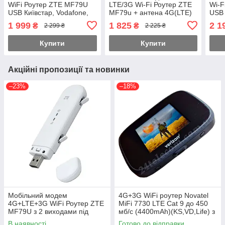
WiFi Роутер ZTE MF79U
LTE/3G Wi-Fi Роутер ZTE
Wi-F
USB Київстар, Vodafone,
MF79u + антена 4G(LTE)
USB 
Lifecell з антеною MIMO
на 12dBi SMA-TS9
Life
1 999
1 825
2 1
₴
₴
2 299 ₴
2 225 ₴
2×9dbi
(укр+рос меню)
× 12
Купити
Купити
Акційні пропозиції та новинки
–23%
–18%
Мобільний модем
4G+3G WiFi роутер Novatel
4G+LTE+3G WiFi Роутер ZTE
MiFi 7730 LTE Cat 9 до 450
MF79U з 2 виходами під
мб/с (4400mAh)(KS,VD,Life) з
антену MIMO
2 вих.ант. меню
В наявності
Готово до відправки