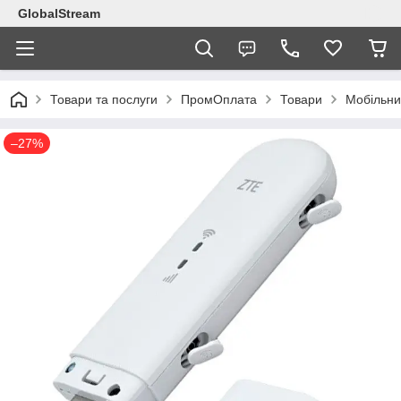
GlobalStream
Товари та послуги
ПромОплата
Товари
Мобільни
–27%