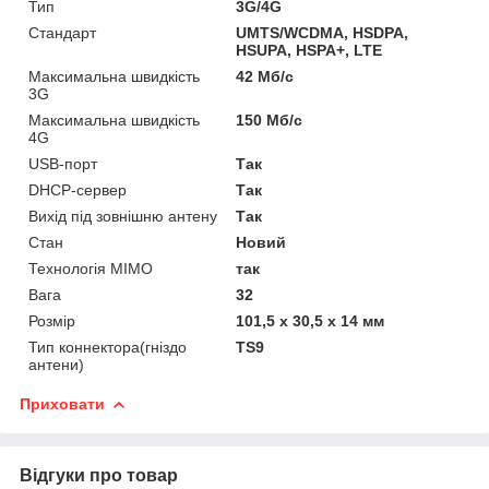
Тип
3G/4G
Стандарт
UMTS/WCDMA, HSDPA,
HSUPA, HSPA+, LTE
Максимальна швидкість
42 Мб/с
3G
Максимальна швидкість
150 Мб/с
4G
USB-порт
Так
DHCP-сервер
Так
Вихід під зовнішню антену
Так
Стан
Новий
Технологія MIMO
так
Вага
32
Розмір
101,5 х 30,5 х 14 мм
Тип коннектора(гніздо
TS9
антени)
Приховати
Відгуки про товар