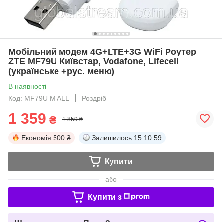
Мобільний модем 4G+LTE+3G WiFi Роутер
ZTE MF79U Київстар, Vodafone, Lifecell
(українське +рус. меню)
В наявності
Код: MF79U M ALL
Роздріб
1 359
₴
1 859 ₴
Економія
500 ₴
Залишилось
15:10:58
Купити
або
Купити з