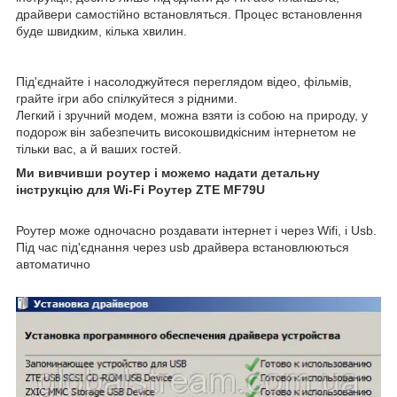
драйвери самостійно встановляться. Процес встановлення
буде швидким, кілька хвилин.
Під'єднайте і насолоджуйтеся переглядом відео, фільмів,
грайте ігри або спілкуйтеся з рідними.
Легкий і зручний модем, можна взяти із собою на природу, у
подорож він забезпечить високошвидкісним інтернетом не
тільки вас, а й ваших гостей.
Ми вивчивши роутер і можемо надати детальну
інструкцію для Wi-Fi Роутер ZTE MF79U
Роутер може одночасно роздавати інтернет і через Wifi, і Usb.
Під час під'єднання через usb драйвера встановлюються
автоматично