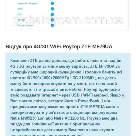
Відгук про 4G/3G WiFi Роутер ZTE MF79UA
Компанія ZTE давно довела, що робить якісні та надійні
4G і 3G роутери за мінімальну вартість. ZTE MF79UA за
суперціну має широкий функціонал і головне бачить усі
частоти 4G 900+1800+2600МГц і 3G 2100МГц, що дасть
змогу його використовувати як у місті, так і сільській
місцевості, і по трасах в автомобілі. Роутер одночасно
вміє роздавати інтернет через USB і Wi-Fi мережі. Якщо у
Вас зникло світло, вставте його в PowerBank, і він
працюватиме засувками на проліт. ZTE MF79UA можна
використовувати у зв'язках зі стаціонарним роутером
Netis MW5230 Lan або Netis AC1200 N1. Роутер має два
гнізда для зовнішньої антени з оригінальним
інтерфейсом що дасть змогу Вам легко налаштувати
додаткову антену для максимальної