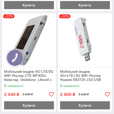
Купити
Купити
–13%
–10%
Мобільний модем 4G-LTE/3G
Мобільний модем
WiFi Роутер ZTE MF920u
4G+LTE+3G WiFi Роутер
Київстар, Vodafone, Lifecell з
Huawei E8372h-153 USB
2 вих. під антену MiMo УКР!
Київстар, Vodafone, Lifecell з
В наявності
В наявності
2 вих. під антену
2 049
2 800
₴
₴
2 349 ₴
3 100 ₴
Купити
Купити