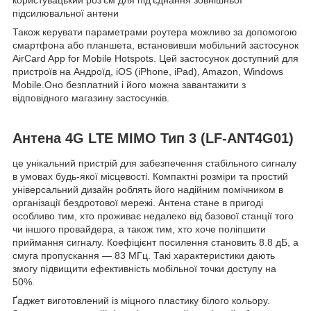
користувацький роз'єм для під'єднання зовнішньої
підсилювальної антени
Також керувати параметрами роутера можливо за допомогою
смартфона або планшета, встановивши мобільний застосунок
AirCard App for Mobile Hotspots. Цей застосунок доступний для
пристроїв на Андроїд, iOS (iPhone, iPad), Amazon, Windows
Mobile.Оно безплатний і його можна завантажити з
відповідного магазину застосунків.
Антена 4G LTE MIMO Тип 3 (LF-ANT4G01)
це унікальний пристрій для забезпечення стабільного сигналу
в умовах будь-якої місцевості. Компактні розміри та простий
універсальний дизайн роблять його надійним помічником в
організації бездротової мережі. Антена стане в пригоді
особливо тим, хто проживає недалеко від базової станції того
чи іншого провайдера, а також тим, хто хоче поліпшити
приймання сигналу. Коефіцієнт посилення становить 8.8 дБ, а
смуга пропускання — 83 МГц. Такі характеристики дають
змогу підвищити ефективність мобільної точки доступу на
50%.
Ґаджет виготовлений із міцного пластику білого кольору.