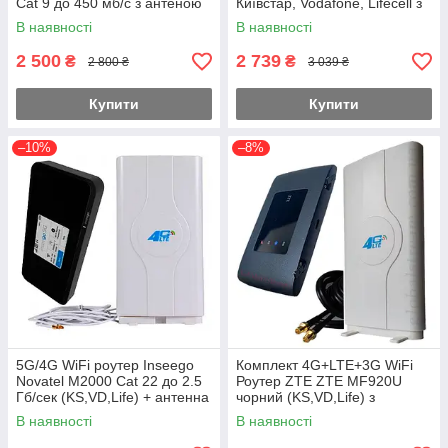
Cat 9 до 450 мб/с з антеною
Київстар, Vodafone, Lifecell з
MIMO 2×9dbi (KS,VD,Life)
антеною MIMO 2×9dbi Укр!
В наявності
В наявності
2 500
2 739
₴
₴
2 800 ₴
3 039 ₴
Купити
Купити
–10%
–8%
5G/4G WiFi роутер Inseego
Комплект 4G+LTE+3G WiFi
Novatel M2000 Cat 22 до 2.5
Роутер ZTE ZTE MF920U
Гб/сек (KS,VD,Life) + антенна
чорний (KS,VD,Life) з
MIMO планшет
антеною MIMO 2×9dbi
В наявності
В наявності