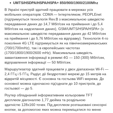
UMTS/HSDPA/HSPA/HSPA+ 850/900/1900/2100Mhz
В Україні пристрій здатний працювати в мережах усіх
мобільних операторів: CDMA — Інтертеляком, PEOPLEnet
(підтримується технологія Rev.B з максимальною швидкістю
передавання даних до 14,7 Мбіт/сек на приймання і до 5,4
Мбіт/сек на надсилання даних), GSM/UMTS/HSPA/HSPA+ (з
максимальною швидкістю передавання даних до 42 Мбіт/сек
на приймання і до 5,76 Мбіт/сек на відправку). Технологія 4-го
покоління 4G LTE підтримується як на північноамериканських
(700/1700mHz), так і в європейських частотах
(1700/1800/1900/2600 mHz). Максимальна швидкість
завантаження інформації в режимі 4G — 150 (300) Мбіт/сек,
відправлення інформації — 50 Мбіт/сек.
Маршрутизатор здатний працювати у двох діапазонах Wi-Fi —
2,4 ГГц і 5 ГГц. Радіус дії бездротової мережі до 15 метрів на
відкритій місцевості. Є основна та гостьова WiFi мережа. До
основної можна одночасно під'єднати до 10 пристроїв, до
гостьової — до 5.
Роутер обладнаний інформативним кольоровим TFT
дисплеєм діагоналлю 1,77 дюйма та роздільною
здатністю 128x160 точек. Під дисплеєм розташовані сенсорні
кнопки, за допомогою яких можна переміщатися по меню