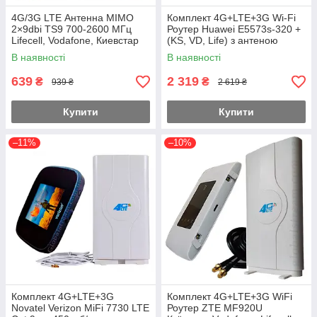
4G/3G LTE Антенна MIMO
Комплект 4G+LTE+3G Wi-Fi
2×9dbi TS9 700-2600 МГц
Роутер Huawei E5573s-320 +
Lifecell, Vodafone, Киевстар
(KS, VD, Life) з антеною
MIMO 2×9dbi
В наявності
В наявності
639
2 319
₴
₴
939 ₴
2 619 ₴
Купити
Купити
–11%
–10%
Комплект 4G+LTE+3G
Комплект 4G+LTE+3G WiFi
Novatel Verizon MiFi 7730 LTE
Роутер ZTE MF920U