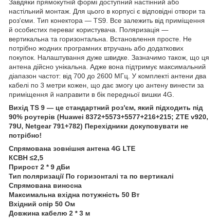
Завдяки прямокутній формі доступний настінний або
настільний монтаж. Для цього в корпусі є відповідні отвори та
роз'єми. Тип конектора — TS9. Все залежить від приміщення
й особистих переваг користувача. Поляризація —
вертикальна та горизонтальна. Встановлення просте. Не
потрібно жодних програмних втручань або додаткових
покупок. Налаштування дуже швидке. Зазначимо також, що ця
антена дійсно унікальна. Адже вона підтримує максимальний
діапазон частот: від 700 до 2600 МГц. У комплекті антени два
кабелі по 3 метри кожен, що дає змогу цю антену винести за
приміщення й направити в бік передньої вишки 4G.
Вихід TS 9 — це стандартний роз'єм, який підходить під
90% роутерів (Huawei 8372+5573+5577+216+215; ZTE v920,
79U, Netgear 791+782) Перехідники докуповувати не
потрібно!
Спрямована зовнішня антена 4G LTE
КСВН ≤2,5
Прирост 2 * 9 дБи
Тип поляризації По горизонталі та по вертикалі
Спрямована виносна
Максимальна вхідна потужність 50 Вт
Вхідний опір 50 Ом
Довжина кабелю 2 * 3 м