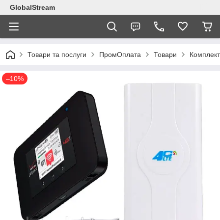
GlobalStream
Товари та послуги
ПромОплата
Товари
Комплект
–10%