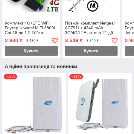
Комплект 4G+LTE WiFi
Повний комплект Netgear
Комп
Роутер Novatel MiFi 8800L
AC791L+ 4340 mAh і
Роут
Cat 18 до 1.2 Гб/с з
3G/4G/LTE антена 21 дб
Jetp
антеною MIMO 2×12dbi
під Київстар, Vodafone,
450 
2 930
3 549
2 9
₴
₴
3 430 ₴
3 849 ₴
Укр+Pro
Lifecell
18db
кабе
Купити
Купити
Акційні пропозиції та новинки
–32%
–11%