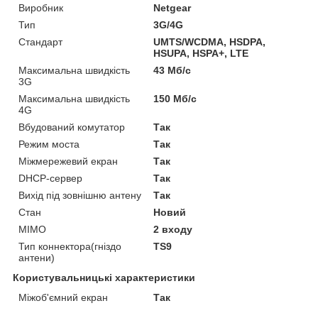
Виробник
Netgear
Тип
3G/4G
Стандарт
UMTS/WCDMA, HSDPA,
HSUPA, HSPA+, LTE
Максимальна швидкість
43 Мб/с
3G
Максимальна швидкість
150 Мб/с
4G
Вбудований комутатор
Так
Режим моста
Так
Міжмережевий екран
Так
DHCP-сервер
Так
Вихід під зовнішню антену
Так
Стан
Новий
MIMO
2 входу
Тип коннектора(гніздо
TS9
антени)
Користувальницькі характеристики
Міжоб'ємний екран
Так