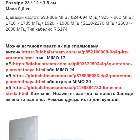
Розміри 23 * 12 * 3,5 см
Маса 0,6 кг
Діапазон частот: 698-806 МГц / 824-894 МГц / 925 ~ 960 МГц /
1710 ~ 1785 МГц / 1920 ~ 1980 МГц / 2110-2170 МГц / 2500 ~
2690 МГц Тип кабелю: RG174
Можна встановлювати як під спрямовану
антену
https://globalstream.com.ua/p852100008-3g4g-lte-
antenna.html
так і MIMO 17
дБ
https://globalstream.com.ua/p903672903-4g3g-antenna-
planshetnaya.html
або
MIMO 24
дб
https://globalstream.com.ua/p878509083-4g3g-antenna-
planshetnaya.html
або
стрела
MIMO 20
дб
https://globalstream.com.ua/p1196884783-lte-mimo-
strela.html
Компанія Huawei як завжди на висоті. Завжди
якісно та надійно. Рекомендуємо його для купівлі!