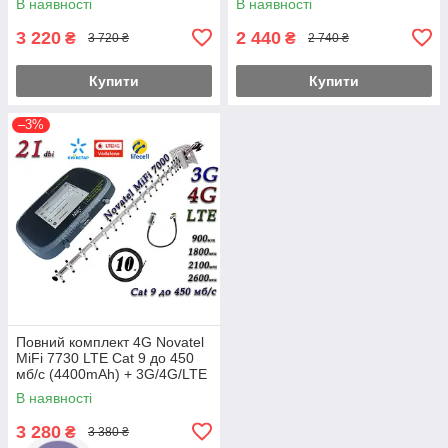
В наявності
В наявності
3 220
2 440
₴
₴
3 720 ₴
2 740 ₴
Купити
Купити
–3%
Повний комплект 4G Novatel
MiFi 7730 LTE Cat 9 до 450
мб/с (4400mAh) + 3G/4G/LTE
антена 21 дб (KS, VD, Life)
В наявності
укр
3 280
₴
3 380 ₴