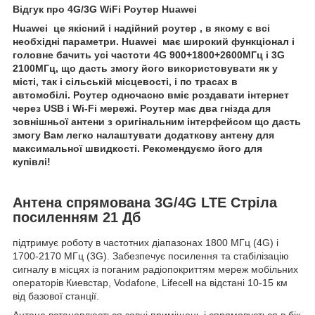
Відгук про 4G/3G WiFi Роутер Huawei
Huawei це якісний і надійний роутер , в якому є всі
необхідні параметри. Huawei має широкий функціонал і
головне бачить усі частоти 4G 900+1800+2600МГц і 3G
2100МГц, що дасть змогу його використовувати як у
місті, так і сільській місцевості, і по трасах в
автомобілі. Роутер одночасно вміє роздавати інтернет
через USB і Wi-Fi мережі. Роутер має два гнізда для
зовнішньої антени з оригінальним інтерфейсом що дасть
змогу Вам легко налаштувати додаткову антену для
максимальної швидкості. Рекомендуємо його для
купівлі!
Антена спрямована 3G/4G LTE Стріла
посиленням 21 Дб
підтримує роботу в частотних діапазонах 1800 МГц (4G) і
1700-2170 МГц (3G). Забезпечує посилення та стабілізацію
сигналу в місцях із поганим радіопокриттям мереж мобільних
операторів Киевстар, Vodafone, Lifecell на відстані 10-15 км
від базової станції.
Антена встановлюється зовні приміщень і спрямовується в бік