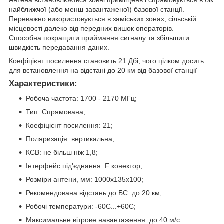
найближчої (або менш завантаженої) базової станції.
Переважно використовується в заміських зонах, сільській
місцевості далеко від передних вишок операторів.
Способна покращити приймання сигналу та збільшити
швидкість передавання даних.
Коефіцієнт посилення становить 21 Дбі, чого цілком досить
для встановлення на відстані до 20 км від базової станції
Характеристики:
Робоча частота: 1700 - 2170 МГц;
Тип: Спрямована;
Коефіцієнт посилення: 21;
Поляризація: вертикальна;
КСВ: не більш ніж 1,8;
Інтерфейс під'єднання: F конектор;
Розміри антени, мм: 1000х135х100;
Рекомендована відстань до БС: до 20 км;
Робочі температури: -60С...+60С;
Максимальне вітрове навантаження: до 40 м/с