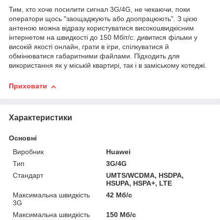
Тим, хто хоче посилити сигнал 3G/4G, не чекаючи, поки
оператори щось "заощаджують або доопрацюють". З цією
антеною можна відразу користуватися високошвидкісним
інтернетом на швидкості до 150 Мбіт/с: дивитися фільми у
високій якості онлайн, грати в ігри, спілкуватися й
обмінюватися габаритними файлами. Підходить для
використання як у міській квартирі, так і в заміському котеджі.
Приховати
Характеристики
Основні
Виробник
Huawei
Тип
3G/4G
Стандарт
UMTS/WCDMA, HSDPA,
HSUPA, HSPA+, LTE
Максимальна швидкість
42 Мб/с
3G
Максимальна швидкість
150 Мб/с