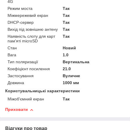
4G
Режим моста
Так
Міжмережевий екран
Так
DHCP-сервер
Так
Вихід під зовнішню антену
Так
Наявність слоту для карт
Так
пам'яті microSD
Стан
Новий
Вага
1.0
Тип поляризації
Вертикальна
Коефіцієнт посилення
21.0
Застосування
Вуличне
Довжина
1000 мм
Користувальницькі характеристики
Міжоб'ємний екран
Так
Приховати
Відгуки про товар