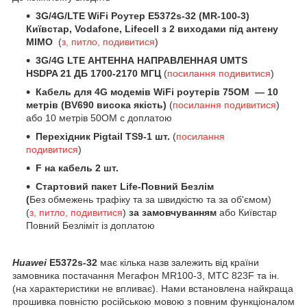
3G/4G/LTE WiFi Роутер E5372s-32 (MR-100-3)
Київстар, Vodafone, Lifecell з 2 виходами під антену
MIMO
(
з
, питло, подивитися
)
3G/4G LTE АНТЕННА НАПРАВЛЕННАЯ UMTS
HSDPA 21 ДБ 1700-2170 МГЦ
(
посилання подивитися
)
Кабель для 4G модемів WiFi роутерів 75OM — 10
метрів (BV690 висока якість)
(
посилання подивитися
)
або 10 метрів 50OM с доплатою
Перехідник Pigtail TS9-1 шт.
(
посилання
подивитися
)
F на кабель 2 шт.
Стартовий пакет Life-Повний Безлім
(
Без обмежень трафіку та за швидкістю та за об'ємом)
(
з
, питло, подивитися
)
за замовчуванням
або Київстар
Повний Безліміт із доплатою
Huawei
E5372s-32
має кілька назв залежить від країни
замовника постачання Мегафон MR100-3, МТС 823F та ін.
(на характеристики не впливає). Нами встановлена найкраща
прошивка повністю російською мовою з повним функціоналом