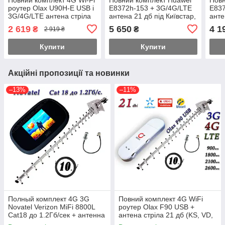
роутер Olax U90H-E USB і
E8372h-153 + 3G/4G/LTE
E837
3G/4G/LTE антена стріла
антена 21 дб під Київстар,
анте
21 дБ Київстар, Vodafone,
Vodafone, Lifecell
Voda
2 619
5 650
4 1
₴
₴
2 919 ₴
Lifecell
Купити
Купити
Акційні пропозиції та новинки
–13%
–11%
Полный комплект 4G 3G
Повний комплект 4G WiFi
Novatel Verizon MiFi 8800L
роутер Olax F90 USB +
Cat18 до 1.2Гб/сек + антенна
антена стріла 21 дб (KS, VD,
21дб(KS,VD,Life) Укр+Pro
Life)