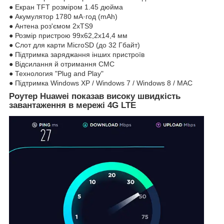
● Екран TFT розміром 1.45 дюйма
● Акумулятор 1780 мА·год (mAh)
● Антена роз'ємом 2хTS9
● Розмір пристрою 99х62,2х14,4 мм
● Слот для карти MicroSD (до 32 Гбайт)
● Підтримка заряджання інших пристроїв
● Відсилання й отримання СМС
● Технология "Plug and Play"
● Підтримка Windows XP / Windows 7 / Windows 8 / MAC
Роутер Huawei показав високу швидкість
завантаження в мережі 4G LTE