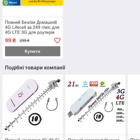
Повний Безлім Домашній
4G Lifecell за 249 г/міс для
4G LTE 3G для роутерів
WiFi без обмежень
99
₴
299 ₴
швидкості!
Купити
Подібні товари компанії
Повний комплект 4G Wi-Fi
Повний комплект Huawei
Повн