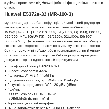
з усіма перевагами від Huawei (обзор і фото дивіться нижче в
описі).
Huawei E5372s-32 (MR-100-3)
мультистандартний багатофункційний мобільний роутер для
мереж третього та четвертого покоління мобільного
зв'язку [
4G (LTE)
FDD: B7(2600),B1(2100),B3(1800), B8(900),
B20(800) МГц
3G(UMTS)
- B1(2100), B2(1900), B8(900),
B5(850) МГц. Це означає, що ви не залишитеся без зв'язку з
всесвітньою мережею практично в усьому світі. Його можна
брати в туристичні поїздки або в коммандирування й одним
натисканням кнопки розгортати WiFi мережу й отримувати
доступ в інтернет одночасно 10 користувачам.
● Платформа Balong Hi6920 V7R1
● Чипсет Broadcomm 43241
● Підтримка Wi-Fi 2.4 ГГц/5ГГц
● Підтримуваний стандарт Wi-Fi 802.11а/b/g/n
● Потужність передавача WiFi: 20 дБм (dBm)
● Пам'ять
○ ОЗУ 128Мбайт DDR SDRAM
○ 256Мбайт флешпам'яті
● Користувацький вебінтерфейс
● Зміна параметрів через меню на LCD-дисплеї