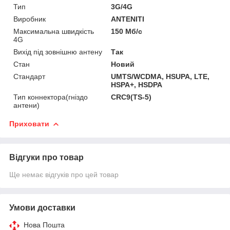
Тип
3G/4G
Виробник
ANTENITI
Максимальна швидкість
150 Мб/с
4G
Вихід під зовнішню антену
Так
Стан
Новий
Стандарт
UMTS/WCDMA, HSUPA, LTE,
HSPA+, HSDPA
Тип коннектора(гніздо
CRC9(TS-5)
антени)
Приховати
Відгуки про товар
Ще немає відгуків про цей товар
Умови доставки
Нова Пошта