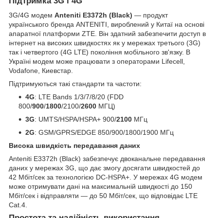
Підтримка 3G і 4G
3G/4G модем
Anteniti E3372h (Black)
— продукт
українського бренда ANTENITI, вироблений у Китаї на основі
апаратної платформи ZTE. Він здатний забезпечити доступ в
інтернет на високих швидкостях як у мережах третього (3G)
так і четвертого (4G LTE) покоління мобільного зв'язку. В
Україні модем може працювати з операторами Lifecell,
Vodafone, Киевстар.
Підтримуються такі стандарти та частоти:
4G
: LTE Bands 1/3/7/8/20 (FDD
800/
900
/
1800
/2100/
2600
МГЦ)
3G
: UMTS/HSPA/HSPA+ 900/
2100
МГц
2G
: GSM/GPRS/EDGE 850/900/1800/1900 МГц
Висока швидкість передавання даних
Anteniti E3372h (Black) забезпечує двоканальне передавання
даних у мережах 3G, що дає змогу досягати швидкостей до
42 Мбіт/сек за технологією DC-HSPA+. У мережах 4G модем
може отримувати дані на максимальній швидкості до 150
Мбіт/сек і відправляти — до 50 Мбіт/сек, що відповідає LTE
Cat.4.
Простота та надійність використання