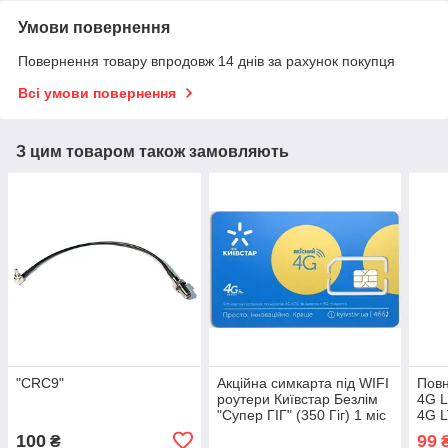
Умови повернення
Повернення товару впродовж 14 днів за рахунок покупця
Всі умови повернення
З цим товаром також замовляють
"CRC9"
Акційна симкарта під WIFI
Повн
роутери Київстар Безлім
4G L
"Супер ГІГ" (350 Гіг) 1 міс
4G L
у подарунок
WiFi
100
99
₴
швид