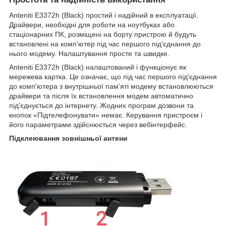
Anteniti E3372h (Black) простий і надійний в експлуатації.
Драйвери, необхідні для роботи на ноутбуках або
стаціонарних ПК, розміщені на борту пристрою й будуть
встановлені на комп'ютер під час першого під'єднання до
нього модему. Налаштування просте та швидке.
Anteniti E3372h (Black) налаштований і функціонує як
мережева картка. Це означає, що під час першого під'єднання
до комп'ютера з внутрішньої пам'яті модему встановлюються
драйвери та після їх встановлення модем автоматично
під'єднується до інтернету. Жодних програм дозвони та
кнопок «Підтелефонувати» немає. Керування пристроєм і
його параметрами здійснюється через вебінтерфейс.
Підклеювання зовнішньої антени