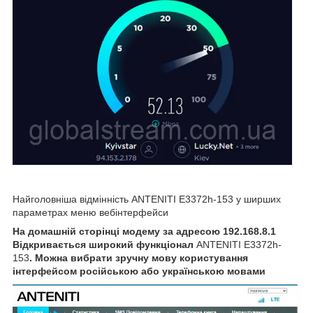
Найголовніша відмінність ANTENITI E3372h-153 у ширших
параметрах меню вебінтерфейси
На домашній сторінці модему за адресою 192.168.8.1
Відкривається широкий функціонал
ANTENITI E3372h-
153
. Можна вибрати зручну мову користування
інтерфейсом російською або українською мовами