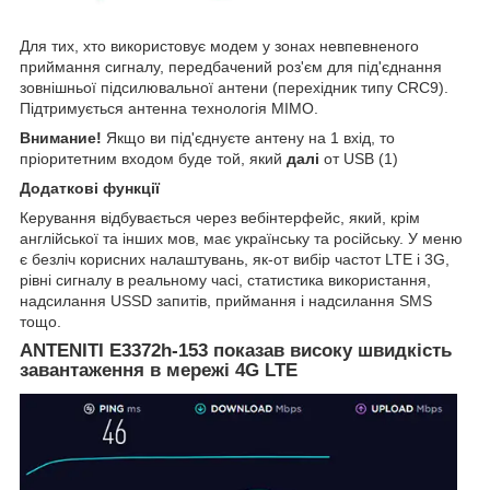
Для тих, хто використовує модем у зонах невпевненого
приймання сигналу, передбачений роз'єм для під'єднання
зовнішньої підсилювальної антени (перехідник типу CRC9).
Підтримується антенна технологія MIMO.
Внимание!
Якщо ви під'єднуєте антену на 1 вхід, то
пріоритетним входом буде той, який
далі
от USB (1)
Додаткові функції
Керування відбувається через вебінтерфейс, який, крім
англійської та інших мов, має українську та російську. У меню
є безліч корисних налаштувань, як-от вибір частот LTE і 3G,
рівні сигналу в реальному часі, статистика використання,
надсилання USSD запитів, приймання і надсилання SMS
тощо.
ANTENITI E3372h-153 показав високу швидкість
завантаження в мережі 4G LTE