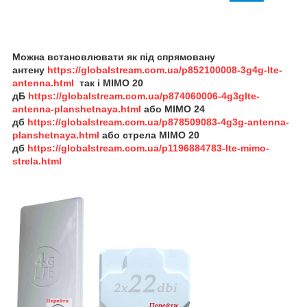
Можна встановлювати як під спрямовану
антену
https://globalstream.com.ua/p852100008-3g4g-lte-
antenna.html
так і MIMO 20
дБ
https://globalstream.com.ua/p874060006-4g3glte-
antenna-planshetnaya.html
або
MIMO 24
дб
https://globalstream.com.ua/p878509083-4g3g-antenna-
planshetnaya.html
або
стрела
MIMO 20
дб
https://globalstream.com.ua/p1196884783-lte-mimo-
strela.html