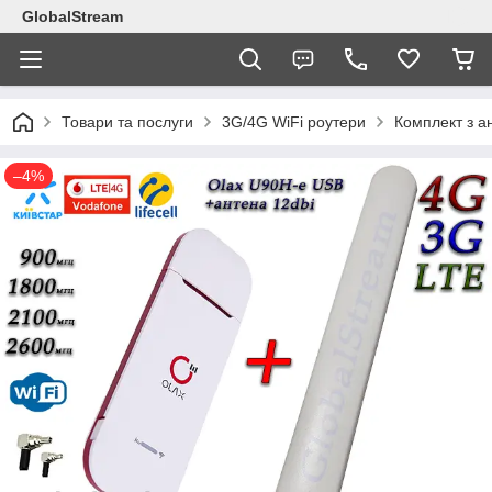
GlobalStream
Товари та послуги
3G/4G WiFi роутери
Комплект з а
–4%