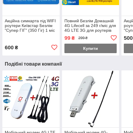
Акційна симкарта під WIFI
Повний Безлім Домашній
Акці
роутери Київстар Безлім
4G Lifecell за 249 г/міс для
роут
"Супер ГІГ" (350 Гіг) 1 міс
4G LTE 3G для роутерів
"Суп
у подарунок
WiFi без обмежень
в по
99
500
₴
299 ₴
швидкості!
600
₴
Купити
Подібні товари компанії
Мобільний модем 4G LTE
Мобільний модем 4G-
Моб