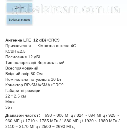
А
нтенна LTE 12 dBi+CRC9
Призначення — Кімнатна антена 4G
КСВН ≤2,5
Посилення 12 дБі
Тип поляризації Вертикальний
Всеспрямований
Вхідний опір 50 Ом
Номінальна потужність 10 Вт
Конектор RP-SMA/SMA+CRC9
Габаритні розміри
22 * 2,5 см
Маса
35 г
Діапазон частот:
698 ~ 806 МГц / 824 ~ 894 МГц / 925 ~
960 МГц / 1710 ~ 1785 МГц / 1880 МГц / 1920 ~ 1980 МГц /
2110 ~ 2170 МГц / 2500 ~ 2690 МГц