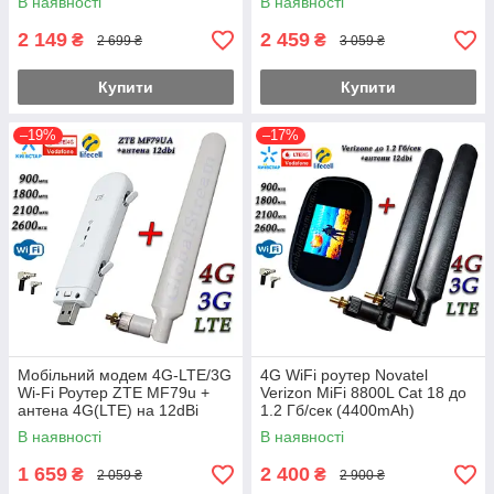
В наявності
В наявності
2 149
2 459
₴
₴
2 699 ₴
3 059 ₴
Купити
Купити
–19%
–17%
Мобільний модем 4G-LTE/3G
4G WiFi роутер Novatel
Wi-Fi Роутер ZTE MF79u +
Verizon MiFi 8800L Cat 18 до
антена 4G(LTE) на 12dBi
1.2 Гб/сек (4400mAh)
SMA-TS9 (укр+рос меню)
(KS,VD,Life) с 2 антен. 12dbi
В наявності
В наявності
Укр+Pro
1 659
2 400
₴
₴
2 059 ₴
2 900 ₴