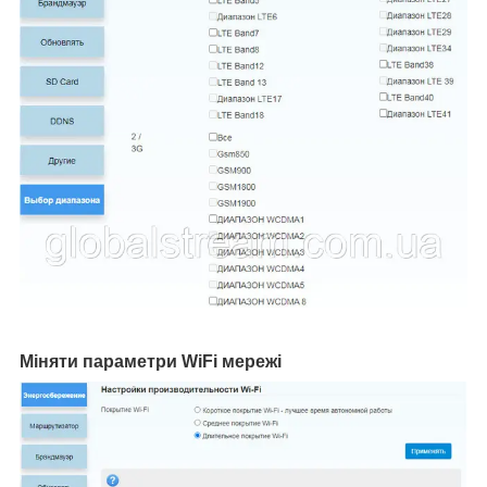
Міняти параметри WiFi мережі