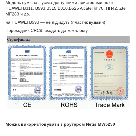
Модель сумісна з усіма доступними пристроями як-от
HUAWEI B311, B593,B315,B310,B525 Alcatel hh70, HH42, Zte
MF283 и др.
на HUAWEI B593 — не підійдуть (пластик вузький)
Переходник CRC9 входить до комплекту
Можна використовувати з роутером Netis MW5230