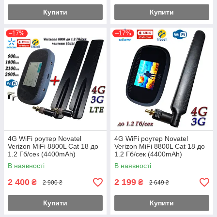
Купити
Купити
–17%
–17%
4G WiFi роутер Novatel
4G WiFi роутер Novatel
Verizon MiFi 8800L Cat 18 до
Verizon MiFi 8800L Cat 18 до
1.2 Гб/сек (4400mAh)
1.2 Гб/сек (4400mAh)
(KS,VD,Life) с 2 ант.10dbi
(KS,VD,Life) с антеной 12dbi
В наявності
В наявності
Укр+Pro
Укр+Pro
2 400
2 199
₴
₴
2 900 ₴
2 649 ₴
Купити
Купити