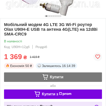
Мобільний модем 4G LTE 3G Wi-Fi роутер
Olax U90H-E USB та антена 4G(LTE) на 12dBi
SMA-CRC9
В наявності
Код: U90H+12дб
Роздріб
1 369
₴
1 419 ₴
Економія
50 ₴
Залишилось
16:14:38
Купити
або
Купити з