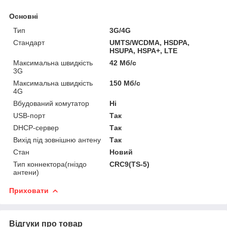
Основні
Тип
3G/4G
Стандарт
UMTS/WCDMA, HSDPA,
HSUPA, HSPA+, LTE
Максимальна швидкість
42 Мб/с
3G
Максимальна швидкість
150 Мб/с
4G
Вбудований комутатор
Ні
USB-порт
Так
DHCP-сервер
Так
Вихід під зовнішню антену
Так
Стан
Новий
Тип коннектора(гніздо
CRC9(TS-5)
антени)
Приховати
Відгуки про товар