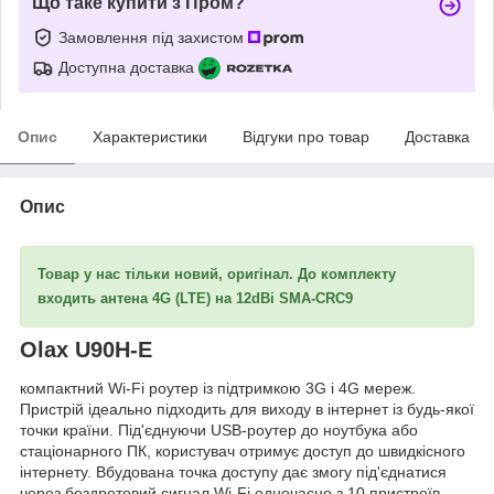
Що таке купити з Пром?
Замовлення під захистом
Доступна доставка
Опис
Характеристики
Відгуки про товар
Доставка
Опис
Товар у нас тільки новий, оригінал. До комплекту
входить антена 4G (LTE) на 12dBi SMA-CRC9
Olax U90H-E
компактний Wi-Fi роутер із підтримкою 3G і 4G мереж.
Пристрій ідеально підходить для виходу в інтернет із будь-якої
точки країни. Під'єднуючи USB-роутер до ноутбука або
стаціонарного ПК, користувач отримує доступ до швидкісного
інтернету. Вбудована точка доступу дає змогу під'єднатися
через бездротовий сигнал Wi-Fi одночасно з 10 пристроїв.