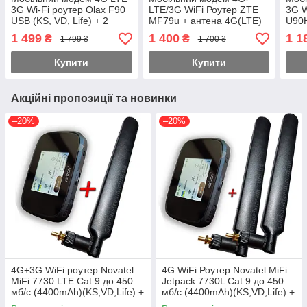
3G Wi-Fi роутер Olax F90
LTE/3G WiFi Роутер ZTE
3G W
USB (KS, VD, Life) + 2
MF79u + антена 4G(LTE)
U90H
антени 4G на 7db магніт
на 4,5db (Укр +rus. меню)
1 499
1 400
1 1
₴
₴
1 799 ₴
1 700 ₴
Купити
Купити
Акційні пропозиції та новинки
–20%
–20%
4G+3G WiFi роутер Novatel
4G WiFi Роутер Novatel MiFi
MiFi 7730 LTE Cat 9 до 450
Jetpack 7730L Cat 9 до 450
мб/с (4400mAh)(KS,VD,Life) +
мб/с (4400mAh)(KS,VD,Life) +
антена 12dBi SMA-TS9 Укр.
антени 12dBi Укр.