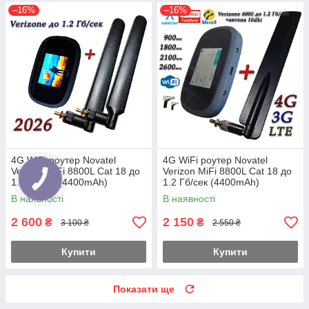
–16%
–16%
4G WiFi роутер Novatel
4G WiFi роутер Novatel
Verizon MiFi 8800L Cat 18 до
Verizon MiFi 8800L Cat 18 до
1.2 Гб/сек (4400mAh)
1.2 Гб/сек (4400mAh)
(KS,VD,Life) с 2 антен. 12dbi
(KS,VD,Life) с антенной 10dbi
В наявності
В наявності
Укр (прош. 2026р.)
Укр+Pro
2 600
2 150
₴
₴
3 100 ₴
2 550 ₴
Купити
Купити
Показати ще