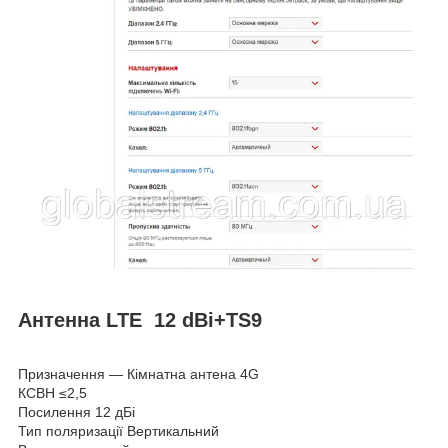
А
нтенна LTE 12 dBi+TS9
Призначення — Кімнатна антена 4G
КСВН ≤2,5
Посилення 12 дБі
Тип поляризації Вертикальний