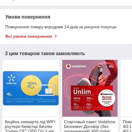
Умови повернення
Повернення товару впродовж 14 днів за рахунок покупця
Всі умови повернення
З цим товаром також замовляють
Акційна симкарта під WIFI
Стартовый пакет Vodafone
Повн
роутери Київстар Безлім
Безлимит Договор (без
4G L
"Супер ГІГ" (350 Гіг) 1 міс
ограничений) 450 гр/міс
4G L