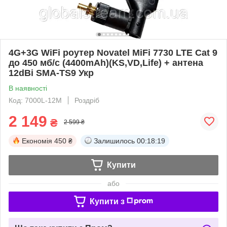
4G+3G WiFi роутер Novatel MiFi 7730 LTE Cat 9
до 450 мб/с (4400mAh)(KS,VD,Life) + антена
12dBi SMA-TS9 Укр
В наявності
Код: 7000L-12M
Роздріб
2 149
₴
2 599 ₴
Економія
450 ₴
Залишилось
00:18:18
Купити
або
Купити з