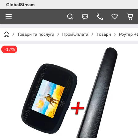
GlobalStream
Товари та послуги
ПромОплата
Товари
Роутер +
–17%