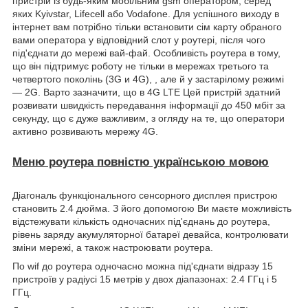
пристрій із будь-яким мобільним gsm оператором, серед
яких Kyivstar, Lifecell або Vodafone. Для успішного виходу в
інтернет вам потрібно тільки встановити сім карту обраного
вами оператора у відповідний слот у роутері, після чого
під'єднати до мережі вай-фай. Особливість роутера в тому,
що він підтримує роботу не тільки в мережах третього та
четвертого поколінь (3G и 4G), , але й у застарілому режимі
— 2G. Варто зазначити, що в 4G LTE Цей пристрій здатний
розвивати швидкість передавання інформації до 450 мбіт за
секунду, що є дуже важливим, з огляду на те, що оператори
активно розвивають мережу 4G.
Меню роутера повністю українською мовою
Діагональ функціонального сенсорного дисплея пристрою
становить 2.4 дюйма. З його допомогою Ви маєте можливість
відстежувати кількість одночасних під'єднань до роутера,
рівень заряду акумуляторної батареї девайса, контролювати
зміни мережі, а також настроювати роутера.
По wif до роутера одночасно можна під'єднати відразу 15
пристроїв у радіусі 15 метрів у двох діапазонах: 2.4 ГГц і 5
ГГц.