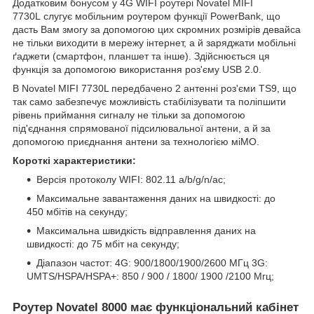
Додатковим бонусом у 4G WIFI роутері Novatel MIFI
7730L слугує мобільним роутером функції PowerBank, що
дасть Вам змогу за допомогою цих скромних розмірів девайса
не тільки виходити в мережу інтернет, а й заряджати мобільні
ґаджети (смартфон, планшет та інше). Здійснюється ця
функція за допомогою використання роз'єму USB 2.0.
В Novatel MIFI 7730L передбачено 2 антенні роз'єми TS9, що
так само забезпечує можливість стабілізувати та поліпшити
рівень приймання сигналу не тільки за допомогою
під'єднання спрямованої підсилювальної антени, а й за
допомогою приєднання антени за технологією міМО.
Короткі характеристики:
Версія протоколу WIFI: 802.11 a/b/g/n/ac;
Максимальне завантаження даних на швидкості: до
450 мбітів на секунду;
Максимальна швидкість відправлення даних на
швидкості: до 75 мбіт на секунду;
Діапазон частот: 4G: 900/1800/1900/2600 МГц 3G:
UMTS/HSPA/HSPA+: 850 / 900 / 1800/ 1900 /2100 Мгц;
Роутер Novatel 8000 має функціональний кабінет