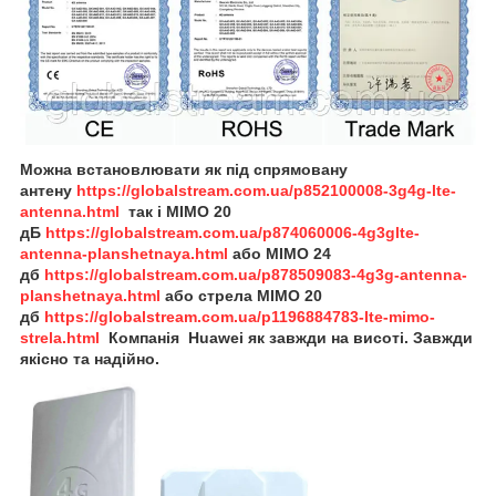
Можна встановлювати як під спрямовану
антену
https://globalstream.com.ua/p852100008-3g4g-lte-
antenna.html
так і MIMO 20
дБ
https://globalstream.com.ua/p874060006-4g3glte-
antenna-planshetnaya.html
або
MIMO 24
дб
https://globalstream.com.ua/p878509083-4g3g-antenna-
planshetnaya.html
або
стрела
MIMO 20
дб
https://globalstream.com.ua/p1196884783-lte-mimo-
strela.html
Компанія Huawei як завжди на висоті. Завжди
якісно та надійно.