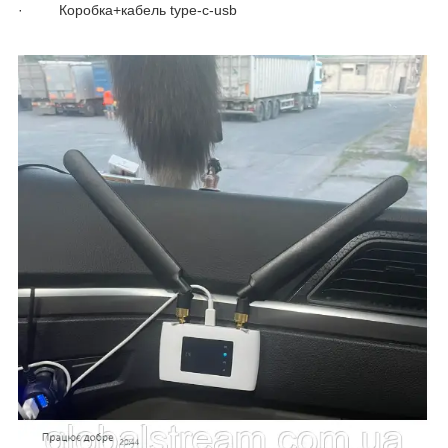
· Коробка+кабель type-c-usb