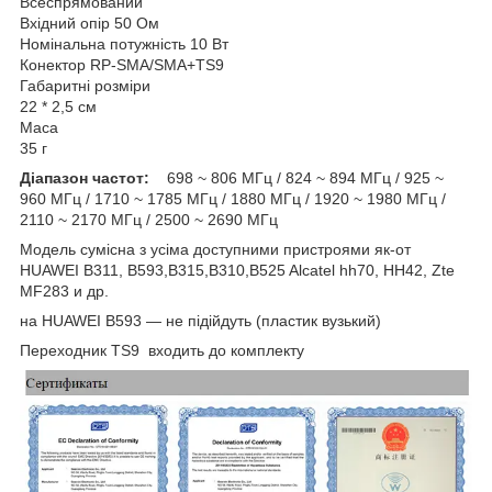
Всеспрямований
Вхідний опір 50 Ом
Номінальна потужність 10 Вт
Конектор RP-SMA/SMA+TS9
Габаритні розміри
22 * 2,5 см
Маса
35 г
Діапазон частот:
698 ~ 806 МГц / 824 ~ 894 МГц / 925 ~
960 МГц / 1710 ~ 1785 МГц / 1880 МГц / 1920 ~ 1980 МГц /
2110 ~ 2170 МГц / 2500 ~ 2690 МГц
Модель сумісна з усіма доступними пристроями як-от
HUAWEI B311, B593,B315,B310,B525 Alcatel hh70, HH42, Zte
MF283 и др.
на HUAWEI B593 — не підійдуть (пластик вузький)
Переходник TS9 входить до комплекту