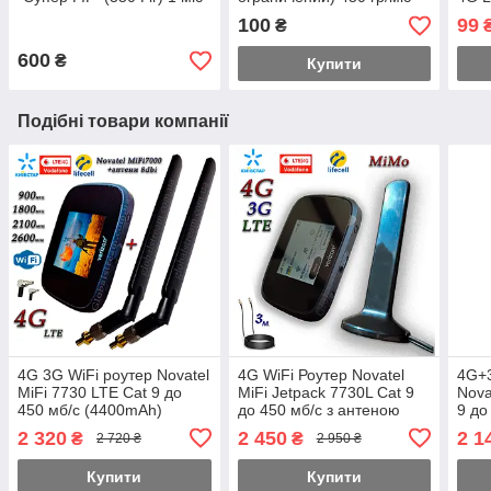
у подарунок
WiFi
100
99
₴
швид
600
₴
Купити
Подібні товари компанії
4G 3G WiFi роутер Novatel
4G WiFi Роутер Novatel
4G+3
MiFi 7730 LTE Cat 9 до
MiFi Jetpack 7730L Cat 9
Nova
450 мб/с (4400mAh)
до 450 мб/с з антеною
9 до
(KS,VD,Life) + антена 8dBi
MIMO 2×16dbi Магніт 3 м.
(KS,
2 320
2 450
2 1
₴
₴
2 720 ₴
2 950 ₴
SMA-TS9 Укр.
4400mAh Укр.
12dB
Купити
Купити