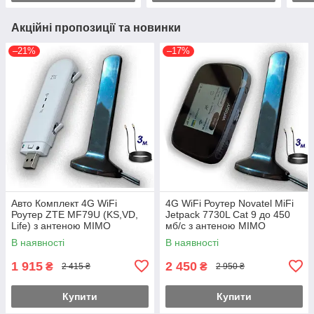
Акційні пропозиції та новинки
–21%
–17%
Авто Комплект 4G WiFi
4G WiFi Роутер Novatel MiFi
Роутер ZTE MF79U (KS,VD,
Jetpack 7730L Cat 9 до 450
Life) з антеною MIMO
мб/с з антеною MIMO
2×16dbi Магніт 3 м.
2×16dbi Магніт 3 м. 4400mAh
В наявності
В наявності
Укр.
1 915
2 450
₴
₴
2 415 ₴
2 950 ₴
Купити
Купити