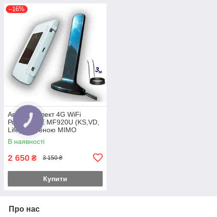
–16%
Авто Комплект 4G WiFi
Роутер ZTE MF920U (KS,VD,
Life) з антеною MIMO
2×16dbi Магніт 3 м.
В наявності
2 650
₴
3 150 ₴
Купити
Про нас