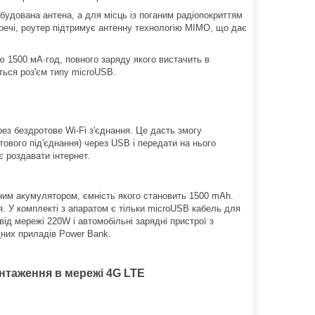
будована антена, а для місць із поганим радіопокриттям
 речі, роутер підтримує антенну технологію MIMO, що дає
ю 1500 мА·год, повного заряду якого вистачить в
ться роз'єм типу microUSB.
ез бездротове Wi-Fi з'єднання. Це дасть змогу
тового під'єднання) через USB і передати на нього
є роздавати інтернет.
ним акумулятором, ємність якого становить 1500 mAh.
. У комплекті з апаратом є тільки microUSB кабель для
д мережі 220W і автомобільні зарядні пристрої з
них приладів Power Bank.
нтаження в мережі 4G LTE