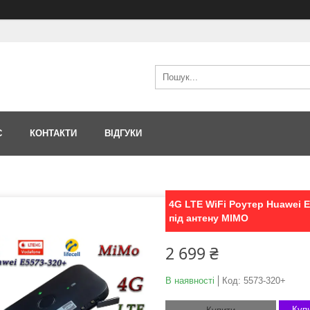
С
КОНТАКТИ
ВІДГУКИ
4G LTE WiFi Роутер Huawei E
під антену MIMO
2 699 ₴
В наявності
Код:
5573-320+
Купи