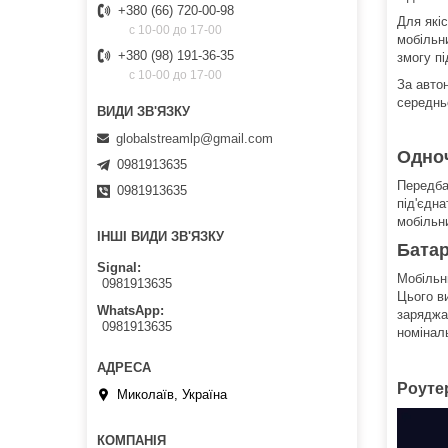
+380 (66) 720-00-98
Для які
c 10-00 до 17-00
мобільн
+380 (98) 191-36-35
змогу пі
c 10-00 до 17-00
За авто
середнь
globalstreamlp@gmail.com
Одноч
0981913635
Передба
0981913635
під'єдна
мобільни
ІНШІ ВИДИ ЗВ'ЯЗКУ
Батар
Signal
Мобільн
0981913635
Цього в
WhatsApp
заряджа
0981913635
номінал
Роуте
Миколаїв, Україна