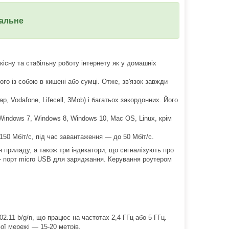
альне
існу та стабільну роботу інтернету як у домашніх
ого із собою в кишені або сумці. Отже, зв'язок завжди
, Vodafone, Lifecell, 3Mob) і багатьох закордонних. Його
Windows 7, Windows 8, Windows 10, Mac OS, Linux, крім
50 Мбіт/с, під час завантаження — до 50 Мбіт/с.
 приладу, а також три індикатори, що сигналізують про
 — порт micro USB для заряджання. Керування роутером
11 b/g/n, що працює на частотах 2,4 ГГц або 5 ГГц.
ої мережі — 15-20 метрів.