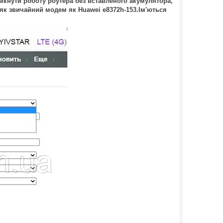
імкнути роботу роутера без вставленого акумулятора,
як звичайний модем як Huawei e8372h-153.Ім'ються