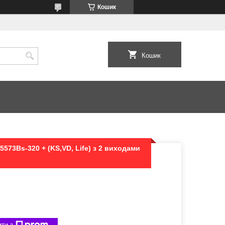
Кошик
Кошик
5573Bs-320 + (KS,VD, Life) з 2 виходами
ти з