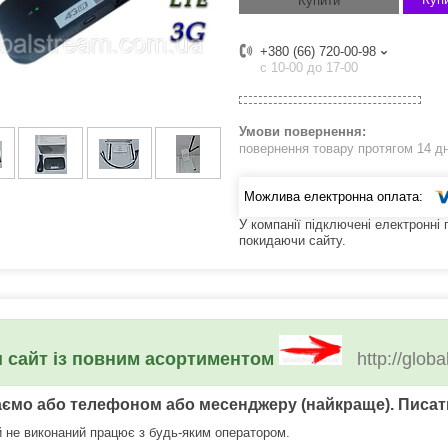
Купити
+380 (66) 720-00-98
c 10-00 до 17-00
повернення товару протягом 14 д
У компанії підключені електронні
покидаючи сайту.
 сайт із повним асортиментом
http://glob
аємо або телефоном або месенджеру (найкраще). Писати
й не виконаний працює з будь-яким оператором.