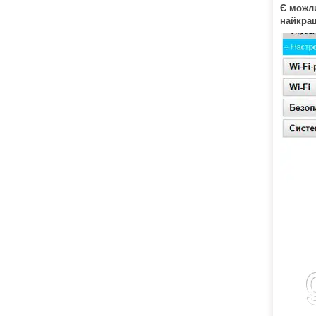
Є можли
найкращ