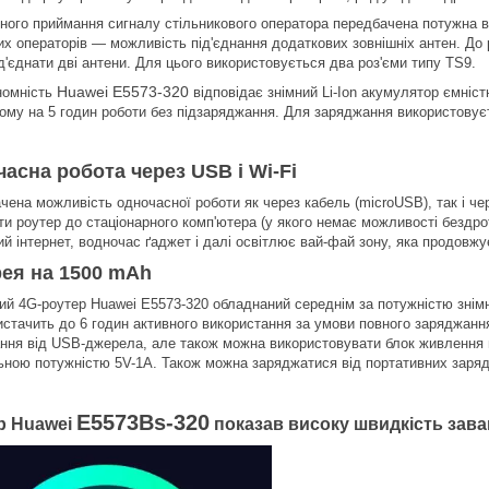
сного приймання сигналу стільникового оператора передбачена потужна в
их операторів — можливість під'єднання додаткових зовнішніх антен. До
д'єднати дві антени. Для цього використовується два роз'єми типу TS9.
Huawei E5573-320
номність
відповідає знімний Li-Ion акумулятор ємніст
ому на 5 годин роботи без підзаряджання. Для заряджання використовує
асна робота через USB і Wi-Fi
чена можливість одночасної роботи як через кабель (microUSB), так і чер
ти роутер до стаціонарного комп'ютера (у якого немає можливості бездро
й інтернет, водночас ґаджет і далі освітлює вай-фай зону, яка продовжу
ея на 1500 mAh
ий 4G-роутер Huawei E5573-320 обладнаний середнім за потужністю знім
истачить до 6 годин активного використання за умови повного заряджання
ння від USB-джерела, але також можна використовувати блок живлення ві
ьною потужністю 5V-1A. Також можна заряджатися від портативних заряд
E5573Bs-320
р Huawei
показав високу швидкість зава