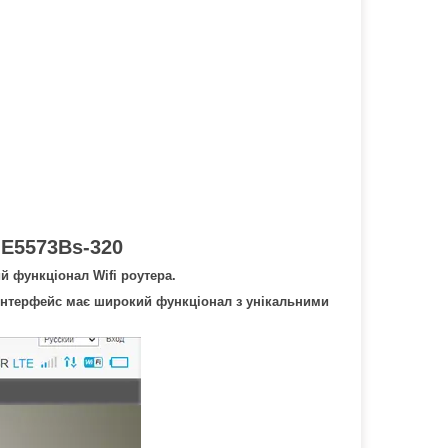
E5573Bs-320
i
й функціонал Wifi роутера.
 інтерфейс має широкий функціонал з унікальними