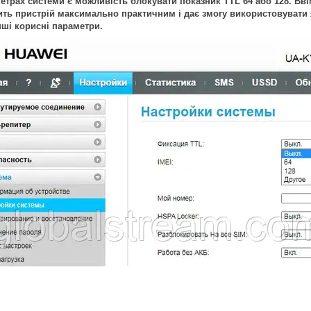
етрах системи є можливість блокувати показник TTL 64 або 128. Вв
ть пристрій максимально практичним і дає змогу використовувати 
нші корисні параметри.