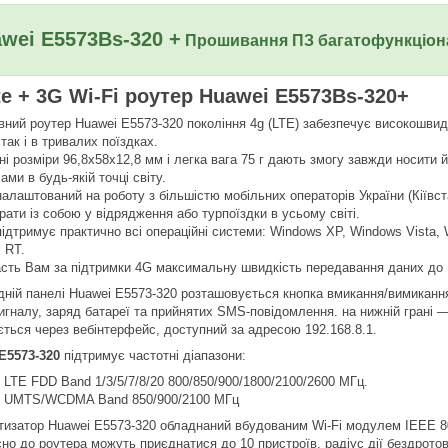
awei
E5573Bs-320
+
Прошивання ПЗ багатофункціон
te + 3G Wi-Fi роутер Huawei E5573Bs-320+
вний роутер Huawei E5573-320 покоління 4g (LTE) забезпечує високошвидк
так і в тривалих поїздках.
і розміри 96,8х58х12,8 мм і легка вага 75 г дають змогу завжди носити й
ами в будь-якій точці світу.
лаштований на роботу з більшістю мобільних операторів України (Кіївстар
ати із собою у відрядження або турпоїздки в усьому світі.
ідтримує практично всі операційні системи: Windows XP, Windows Vista, 
 RT.
асть Вам за підтримки 4G максимальну швидкість передавання даних до 1
дній панелі Huawei E5573-320 розташовується кнопка вмикання/вимикання
сигналу, заряд батареї та прийнятих SMS-повідомлення. на нижній грані
ється через вебінтерфейс, доступний за адресою 192.168.8.1.
E5573-320
підтримує частотні діапазони:
 LTE FDD Band 1/3/5/7/8/20 800/850/900/1800/2100/2600 МГц.
 UMTS/WCDMA Band 850/900/2100 МГц
изатор Huawei E5573-320 обладнаний вбудованим Wi-Fi модулем IEEE 802.
но до роутера можуть приєднатися до 10 пристроїв, радіус дії бездротов