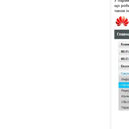
У парам
що роби
також і