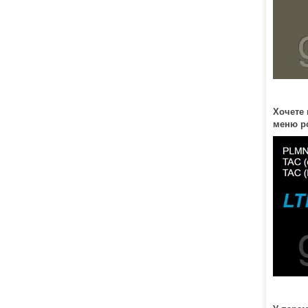
Хочете 
меню ро