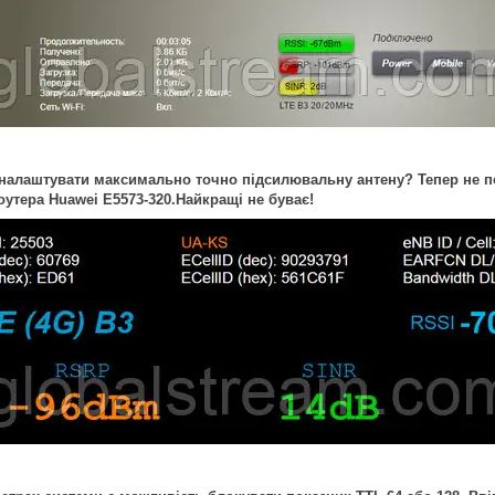
налаштувати максимально точно підсилювальну антену? Тепер не по
утера Huawei E5573-320.Найкращі не буває!