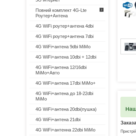
Повний комплект 4G-Lte
Роутер+Антена
4G WiFi роутер+антена 4dbi
4G WiFi роутер+антена 7dbi
4G WiFi+антена 9dbi MiMo
4G WiFi+антена 10dbi + 12dbi
4G WiFi+антена 12/16dbi
MiMo+Авто
4G WiFi+антена 17dbi MiMo+
4G WiFi+антена до 18-22dbi
MiMo
Наш
4G WiFi+антена 20dbi(пушка)
4G WiFi+антена 21dbi
Заказ
4G WiFi+антенна 22dbi MiMo
Пристрі