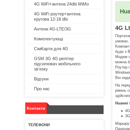
4G WiFi+антена 24dbi MiMo
Hu
4G WiFi роутер+антена
кругова 12-18 dbi
4G L
Антени 4G-LTE/3G
Портати
Комплектующі
умовах, 
Компактн
СімКарти для 4G
буде з В
Модем на
GSM 3G 4G репітер
можна бр
підсилювач мобільного
Роутер п
зв'язку
Windows
Він над
Відгуки
На пере
Про нас
рівень 
здійсню
Huawei 
Контакти
4G
3G
Маршрут
Одночас