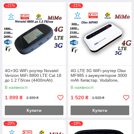
–21%
–21%
4G+3G WiFi роутер Novatel
4G LTE 3G WiFi роутер Olax
Verizon MiFi 8800 LTE Cat 18
MF985 з акумулятором 3000
до 1.2 Гб/сек (4400mAh)
mAh Київстар, Vodafone,
(KS,VD,Life)
Lifecell MiMo
В наявності
В наявності
1 899
1 520
₴
₴
2 399 ₴
1 920 ₴
Купити
Купити
–20%
–19%