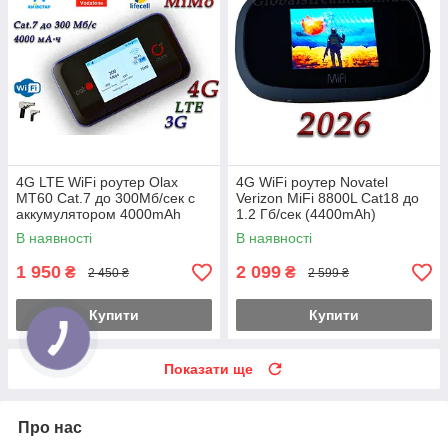
4G LTE WiFi роутер Olax
4G WiFi роутер Novatel
MT60 Cat.7 до 300Мб/сек с
Verizon MiFi 8800L Cat18 до
аккумулятором 4000mAh
1.2 Гб/сек (4400mAh)
Киевстар, Vodafone, Lifecell
(KS,VD,Life) Укр+Pro ( прош.
В наявності
В наявності
MiMo
2026р.)
1 950
2 099
₴
₴
2 450 ₴
2 599 ₴
Купити
Купити
Показати ще
Про нас