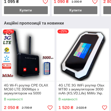
1 095
1 090
2 8
₴
₴
1 390 ₴
під антену
з 2 
Купити
Купити
Акційні пропозиції та новинки
–27%
–25%
4G Wi-Fi роутер CPE OLAX
4G LTE 3G WiFi роутер Olax
MC60 LTE 300Mbps з
MT80 з акумулятором 3000
акумулятором на 5000
mAh (KS,VD,Life) MiMo Укр.
мА·год
В наявності
В наявності
2 050
1 520
₴
₴
2 799 ₴
2 020 ₴