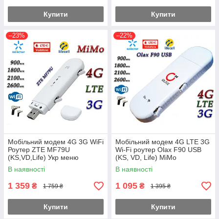
Купити
Купити
–23%
–22%
Мобільний модем 4G 3G WiFi
Мобільний модем 4G LTE 3G
Роутер ZTE MF79U
Wi-Fi роутер Olax F90 USB
(KS,VD,Life) Укр меню
(KS, VD, Life) MiMo
В наявності
В наявності
1 359
1 095
₴
₴
1 759 ₴
1 395 ₴
Купити
Купити