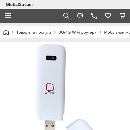
GlobalStream
Товари та послуги
3G/4G WiFi роутери
Мобільний мо