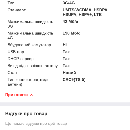
Тип
3G/4G
Стандарт
UMTS/WCDMA, HSDPA,
HSUPA, HSPA+, LTE
Максимальна швидкість
42 Мб/с
3G
Максимальна швидкість
150 Мб/с
4G
Вбудований комутатор
Ні
USB-порт
Так
DHCP-сервер
Так
Вихід під зовнішню антену
Так
Стан
Новий
Тип коннектора(гніздо
CRC9(TS-5)
антени)
Приховати
Відгуки про товар
Ще немає відгуків про цей товар