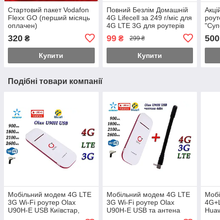
Стартовий пакет Vodafon
Повний Безлім Домашній
Акці
Flexx GO (перший місяць
4G Lifecell за 249 г/міс для
роут
оплачен)
4G LTE 3G для роутерів
"Суп
WiFi без обмежень
в по
320
99
500
₴
₴
299 ₴
швидкості!
Купити
Купити
Подібні товари компанії
Мобільний модем 4G LTE
Мобільний модем 4G LTE
Моб
3G Wi-Fi роутер Olax
3G Wi-Fi роутер Olax
4G+L
U90H-E USB Київстар,
U90H-E USB та антена
Huaw
Vodafone, Lifecell з 1 вих.
4G(LTE) на 4 db
Київ