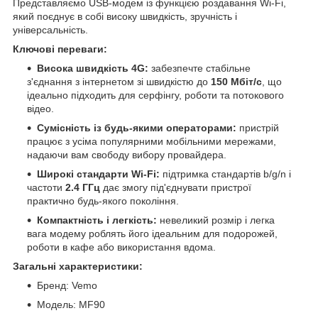
Представляємо USB-модем із функцією роздавання Wi-Fi,
який поєднує в собі високу швидкість, зручність і
універсальність.
Ключові переваги:
Висока швидкість 4G:
забезпечте стабільне
з'єднання з інтернетом зі швидкістю до
150 Мбіт/с
, що
ідеально підходить для серфінгу, роботи та потокового
відео.
Сумісність із будь-якими операторами:
пристрій
працює з усіма популярними мобільними мережами,
надаючи вам свободу вибору провайдера.
Широкі стандарти Wi-Fi:
підтримка стандартів b/g/n і
частоти
2.4 ГГц
дає змогу під'єднувати пристрої
практично будь-якого покоління.
Компактність і легкість:
невеликий розмір і легка
вага модему роблять його ідеальним для подорожей,
роботи в кафе або використання вдома.
Загальні характеристики:
Бренд: Vemo
Модель: MF90