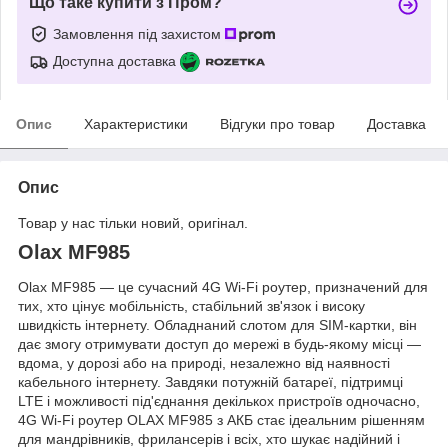
Що таке купити з Пром?
Замовлення під захистом
Доступна доставка
Опис
Характеристики
Відгуки про товар
Доставка
Опис
Товар у нас тільки новий, оригінал.
Olax MF985
Olax MF985 — це сучасний 4G Wi-Fi роутер, призначений для
тих, хто цінує мобільність, стабільний зв'язок і високу
швидкість інтернету. Обладнаний слотом для SIM-картки, він
дає змогу отримувати доступ до мережі в будь-якому місці —
вдома, у дорозі або на природі, незалежно від наявності
кабельного інтернету. Завдяки потужній батареї, підтримці
LTE і можливості під'єднання декількох пристроїв одночасно,
4G Wi-Fi роутер OLAX MF985 з АКБ стає ідеальним рішенням
для мандрівників, фрилансерів і всіх, хто шукає надійний і