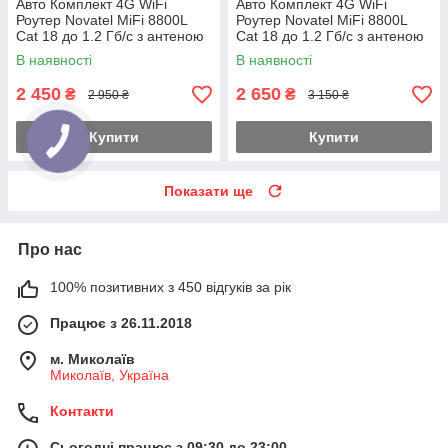
Авто Комплект 4G WiFi
Авто Комплект 4G WiFi
Роутер Novatel MiFi 8800L
Роутер Novatel MiFi 8800L
Cat 18 до 1.2 Гб/с з антеною
Cat 18 до 1.2 Гб/с з антеною
MIMO 2×16dbi Магніт 3 м.
MIMO 2×16dbi Магніт 3 м. Укр
В наявності
В наявності
Укр+Pro
( прош. 2026р.)
2 450
2 650
₴
₴
2 950 ₴
3 150 ₴
Купити
Купити
Показати ще
Про нас
100% позитивних з 450 відгуків за рік
Працює з 26.11.2018
м. Миколаїв
Миколаїв, Україна
Контакти
Сьогодні працює з 09:30 до 23:00