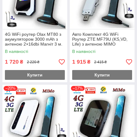
4G WiFi роутер Olax MT80 з
Авто Комплект 4G WiFi
акумулятором 3000 mAh з
Роутер ZTE MF79U (KS,VD,
антеною 2×16dbi Магніт 3 м.
Life) з антеною MIMO
MiMo Укр.
2×16dbi Магніт 3 м.
В наявності
В наявності
1 720
1 915
₴
₴
2 220 ₴
2 415 ₴
Купити
Купити
–20%
–17%