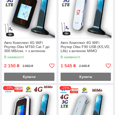
Авто Комплект 4G WiFi
Авто Комплект 4G WiFi
Роутер Olax MT60 Cat.7 до
Роутер Olax F90 USB (KS,VD,
300 МБ/сек. + з антеною
Life) з антеною MIMO
MIMO 2×16dbi Магніт 3 м.
2×16dbi Магніт 3 м.
В наявності
В наявності
(4000mAh) (KS,VD, Life)
2 150
1 545
₴
₴
2 850 ₴
2 045 ₴
Купити
Купити
–23%
–21%