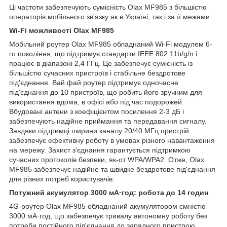
Ці частоти забезпечують сумісність Olax MF985 з більшістю
операторів мобільного зв'язку як в Україні, так і за її межами.
Wi-Fi можливості Olax MF985
Мобільний роутер Olax MF985 обладнаний Wi-Fi модулем 6-
го покоління, що підтримує стандарти IEEE 802.11b/g/n і
працює в діапазоні 2,4 ГГц. Це забезпечує сумісність із
більшістю сучасних пристроїв і стабільне бездротове
під'єднання. Вай фай роутер підтримує одночасне
під'єднання до 10 пристроїв, що робить його зручним для
використання вдома, в офісі або під час подорожей.
Вбудовані антени з коефіцієнтом посилення 2-3 дБ і
забезпечують надійне приймання та передавання сигналу.
Завдяки підтримці ширини каналу 20/40 МГц пристрій
забезпечує ефективну роботу в умовах різного навантаження
на мережу. Захист з'єднання гарантується підтримкою
сучасних протоколів безпеки, як-от WPA/WPA2. Отже, Olax
MF985 забезпечує надійне та швидке бездротове під'єднання
для різних потреб користувачів.
Потужний акумулятор 3000 мА·год: робота до 14 годин
4G-роутер Olax MF985 обладнаний акумулятором ємністю
3000 мА·год, що забезпечує тривалу автономну роботу без
потреби постійного під'єднання до зарядного пристрою.