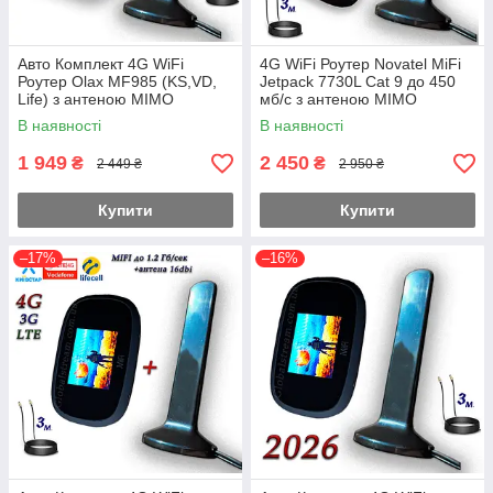
Авто Комплект 4G WiFi
4G WiFi Роутер Novatel MiFi
Роутер Olax MF985 (KS,VD,
Jetpack 7730L Cat 9 до 450
Life) з антеною MIMO
мб/с з антеною MIMO
2×16dbi Магніт 3 м.
2×16dbi Магніт 3 м. 4400mAh
В наявності
В наявності
Укр.
1 949
2 450
₴
₴
2 449 ₴
2 950 ₴
Купити
Купити
–17%
–16%