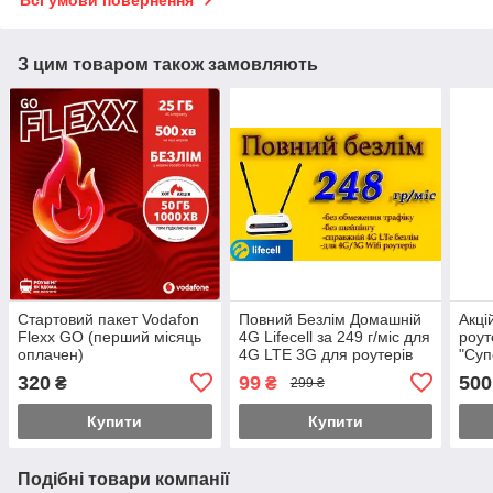
Всі умови повернення
З цим товаром також замовляють
Стартовий пакет Vodafon
Повний Безлім Домашній
Акці
Flexx GO (перший місяць
4G Lifecell за 249 г/міс для
роут
оплачен)
4G LTE 3G для роутерів
"Суп
WiFi без обмежень
в по
320
99
500
₴
₴
299 ₴
швидкості!
Купити
Купити
Подібні товари компанії