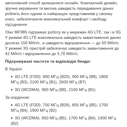
автономний спосіб залишатися онлайн. Компактний дизайн,
зручне керування та висока швидкість передавання даних
роблять його одним із найкращих представників у своєму
класі, забезпечуючи максимальний комфорт і свободу
під'єднання.
Olax MF985 підтримує роботу як у мережах 4G LTE, так і в 3G.
У режимі 4G LTE максимальна швидкість завантаження даних
досягає 150 Мбіт/с, а швидкість відправлення — до 50 Мбіт/с.
У режимі 3G пристрій забезпечує швидкість завантаження до
42 Мбіт/с і відправлення до 5,76 Мбіт/с.
Підтримувані частоти та відповідні бенди:
В Україні:
4G LTE (FDD): 800 МГц (B20), 900 МГц (B8), 1800
МГц (B3), 2100 МГц (B1), 2600 МГц (B7)
3G (WCDMA): 900 МГц (B8), 2100 МГц (B1)
За кордоном:
4G LTE (FDD): 700 МГц (B28), 850 МГц (B5), 1700
МГц (B4), 1900 МГц (B2)
3G (WCDMA): 850 МГц (B5), 1700 МГц (B4), 1900 МГц
(B2)