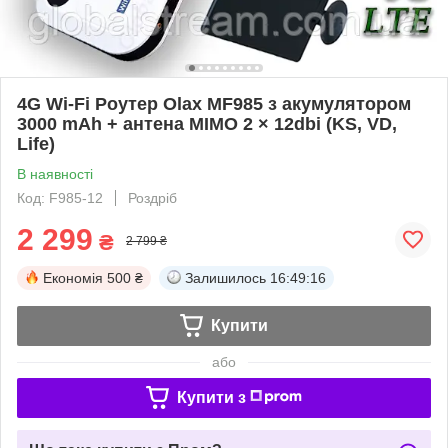
4G Wi-Fi Роутер Olax MF985 з акумулятором
3000 mAh + антена MIMO 2 × 12dbi (KS, VD,
Life)
В наявності
Код: F985-12
Роздріб
2 299
₴
2 799 ₴
Економія
500 ₴
Залишилось
16:49:15
Купити
або
Купити з