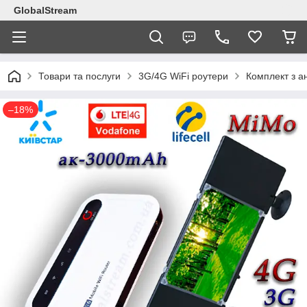
GlobalStream
Товари та послуги
3G/4G WiFi роутери
Комплект з а
–18%