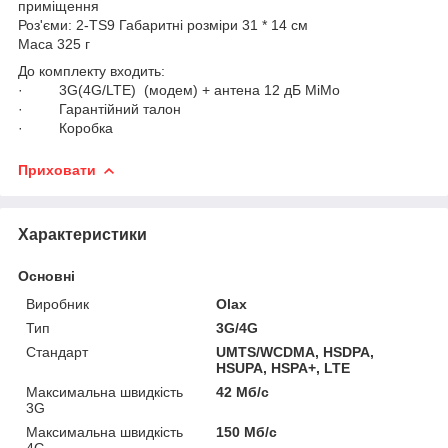
приміщення
Роз'єми: 2-TS9 Габаритні розміри 31 * 14 см
Маса 325 г
До комплекту входить:
· 3G(4G/LTE) (модем) + антена 12 дБ МіМо
· Гарантійний талон
· Коробка
Приховати
Характеристики
Основні
Виробник
Olax
Тип
3G/4G
Стандарт
UMTS/WCDMA, HSDPA,
HSUPA, HSPA+, LTE
Максимальна швидкість
42 Мб/с
3G
Максимальна швидкість
150 Мб/с
4G