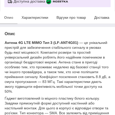
Доступна доставка
Опис
Характеристики
Відгуки про товар
Доставка
Опис
Антена 4G LTE MIMO Тип 3 (LF-ANT4G01)
— це унікальний
пристрій для забезпечення стабільного сигналу в умовах
будь-якої місцевості. Компактні розміри та простий
універсальний дизайн роблять його надійним помічником в
організації бездротової мережі. Антена стане в пригоді
особливо тим, хто проживає недалеко від базової станції того
чи іншого провайдера, а також тим, хто хоче поліпшити
приймання сигналу. Коефіцієнт посилення становить 8.8 дБ, а
смуга пропускання — 83 МГц. Такі характеристики дають
змогу підвищити ефективність мобільної точки доступу на
50%.
Ґаджет виготовлений із міцного пластику білого кольору.
Завдяки прямокутній формі доступний настінний або
настільний монтаж. Для цього в корпусі є відповідні отвори та
роз'єми. Тип конектора — SMA. Все залежить від приміщення