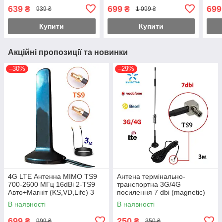
Киевстар
(KS,VD,Life) 3 метри
(KS,
639
699
699
₴
₴
939 ₴
1 099 ₴
Купити
Купити
Акційні пропозиції та новинки
–30%
–29%
4G LTE Антенна MIMO TS9
Антена термінально-
700-2600 МГц 16dBi 2-TS9
транспортна 3G/4G
Авто+Магніт (KS,VD,Life) 3
посилення 7 dbi (magnetic)
метри
В наявності
В наявності
699
250
₴
₴
999 ₴
350 ₴