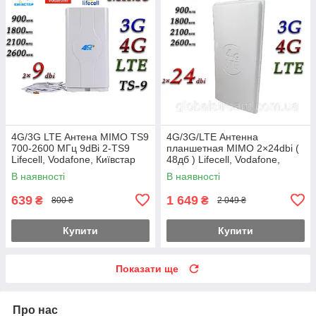
4G/3G LTE Антена MIMO TS9
4G/3G/LTE Антенна
700-2600 МГц 9dBi 2-TS9
планшетная MIMO 2×24dbi (
Lifecell, Vodafone, Київстар
48дб ) Lifecell, Vodafone,
Киевстар 698-2690 МГц(
В наявності
В наявності
B1+B3+B7+B8)
639
1 649
₴
₴
800 ₴
2 049 ₴
Купити
Купити
Показати ще
Про нас