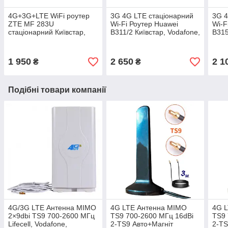
4G+3G+LTE WiFi роутер
3G 4G LTE стаціонарний
3G 4
ZTE MF 283U
Wi-Fi Роутер Huawei
Wi-F
стаціонарний Київстар,
B311/2 Київстар, Vodafone,
B315
Vodafone, Lifecell з 2
Lifecell з 2 антенними
Vodaf
входами ант.
входами
ант
1 950
2 650
2 1
₴
₴
Подібні товари компанії
4G/3G LTE Антенна MIMO
4G LTE Антенна MIMO
4G 
2×9dbi TS9 700-2600 МГц
TS9 700-2600 МГц 16dBi
TS9 
Lifecell, Vodafone,
2-TS9 Авто+Магніт
2-TS