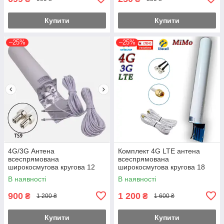
Купити
Купити
–25%
–25%
4G/3G Антена
Комплект 4G LTE антена
всеспрямована
всеспрямована
широкосмугова кругова 12
широкосмугова кругова 18
dbi (28 дБ) кабель 2 по 5 м.
dbi (28-32 дБ) MIMO кабель 2
В наявності
В наявності
MiMo TS9(CRC9/SMA)
по 5 м
(KS,VD,Life)
900
1 200
₴
₴
1 200 ₴
1 600 ₴
Купити
Купити