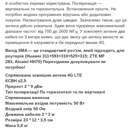
й особистих переваг користувача. Поляризація —
вертикальна та горизонтальна. Встановлення просте. Не
потрібно жодних програмних втручань або додаткових
покупок. Налаштування дуже швидке. Зазначимо також, що ця
антена дійсно унікальна. Адже вона підтримує максимальний
діапазон частот: від 700 до 2600 МГц. У комплекті антени два
кабелі по 3 метри кожен, що дає змогу цю антену винести за
приміщення й направити в бік передньої вишки 4G.
Вихід SMA — це стандартний роз'єм, який підходить для
роутерів (Huawei 311+593+310+525+315; ZTE MF
283, Alcatel HH70) Перехідники докуповувати не
потрібно!
Спрямована зовнішня антена 4G LTE
КСВН ≤2,5
Прирост 2 * 9 дБи
Тип поляризації По горизонталі та по вертикалі
Спрямована виносна
Максимальна вхідна потужність 50 Вт
Вхідний опір 50 Ом
Довжина кабелю 2 * 3 м
Розміри 23 * 12 * 3,5 см
Маса 0,6 кг