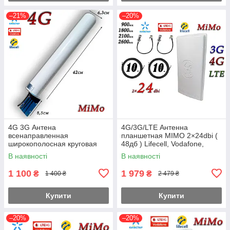
–21%
–20%
4G 3G Антена
4G/3G/LTE Антенна
всенаправленная
планшетная MIMO 2×24dbi (
широкополосная круговая
48дб ) Lifecell, Vodafone,
18dbi (28-32дб) MiMo
Киевстар 698-2690 МГц(
В наявності
В наявності
(KS,VD,Life) 698-960/1710-
B1+B3+B7+B8)
2700MHz
1 100
1 979
₴
₴
1 400 ₴
2 479 ₴
Купити
Купити
–20%
–20%