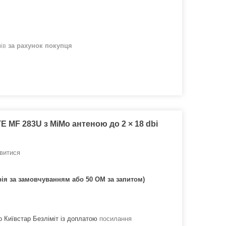
нів
за рахунок покупця
E MF 283U з MiMo антеною до 2 × 18 dbi
витися
рія за замовчуванням або 50 OM за запитом)
 Київстар Безліміт із доплатою
посилання