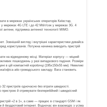
ати в мережах українських операторів Київстар,
к у мережах 4G LTE і до 42 Мбіт/сек у мережах 3G. 4
ої антени, підтримка антенної технології MIMO.
. Зовнішній вигляд і внутрішні характеристики девайса
серед користувачів. Потужна начинка виводить пристрій
вати на відведеному місці. Матеріал корпусу — міцний
ожливих пошкоджень у разі випадкового падіння. Розміри
ні в цій компактній коробочці (195х150х55 мм). Невеликі
чка/офіса або громадського закладу. Вага становить
 32 пристроїв одночасно без втрати швидкості.
го пристрою й отримувати безперебійний і швидкісний
ристрій «2 в 1», а саме — працює в стандарті GSM і як
 й бездротовий інтернет. Водночас він взаємодіє з усіма