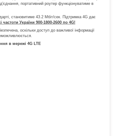
ід'єднання, портативний роутер функціонуватиме в
дарті, становитиме 43.2 Мбіт/сек. Підтримка 4G дає
і частоти України 900-1800-2600 по 4G!
езпечена, оскільки доступ до важливої інформації
неможливлюється.
ення в мережі 4G LTE