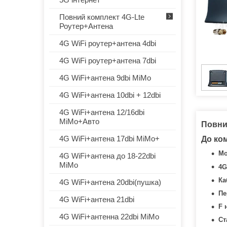
Повний комплект 4G-Lte
Роутер+Антена
4G WiFi роутер+антена 4dbi
4G WiFi роутер+антена 7dbi
4G WiFi+антена 9dbi MiMo
4G WiFi+антена 10dbi + 12dbi
4G WiFi+антена 12/16dbi
MiMo+Авто
Повний
4G WiFi+антена 17dbi MiMo+
До ко
Мо
4G WiFi+антена до 18-22dbi
MiMo
4G
Ка
4G WiFi+антена 20dbi(пушка)
Пе
4G WiFi+антена 21dbi
F 
4G WiFi+антенна 22dbi MiMo
Ст