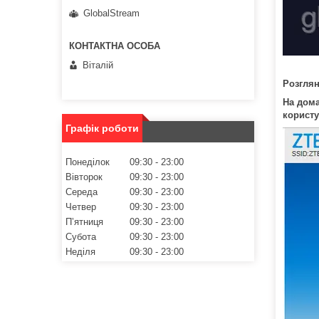
GlobalStream
Віталій
Розглян
На дома
корист
Графік роботи
Понеділок
09:30
23:00
Вівторок
09:30
23:00
Середа
09:30
23:00
Четвер
09:30
23:00
Пʼятниця
09:30
23:00
Субота
09:30
23:00
Неділя
09:30
23:00