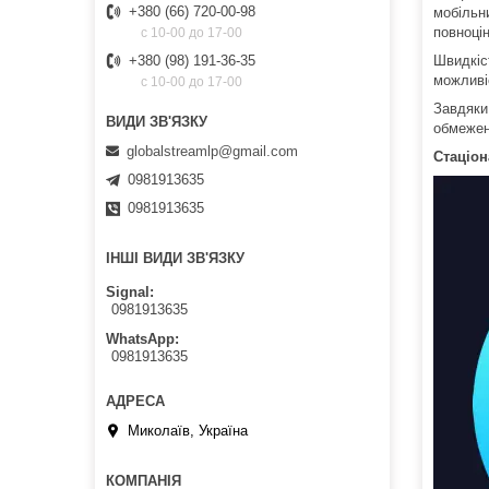
+380 (66) 720-00-98
мобільн
повноці
c 10-00 до 17-00
Швидкіс
+380 (98) 191-36-35
можливі
c 10-00 до 17-00
Завдяки
обмежен
globalstreamlp@gmail.com
Стаціон
0981913635
0981913635
ІНШІ ВИДИ ЗВ'ЯЗКУ
Signal
0981913635
WhatsApp
0981913635
Миколаїв, Україна