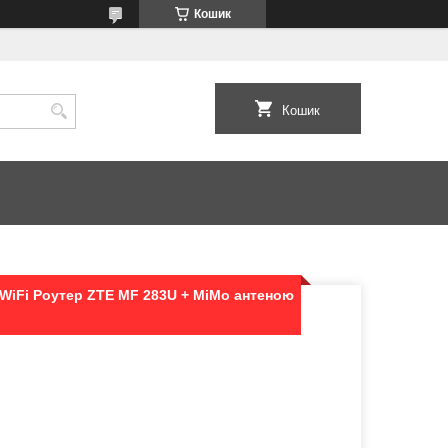
Кошик
Кошик
WiFi Роутер ZTE MF 283U + MiMo антеною