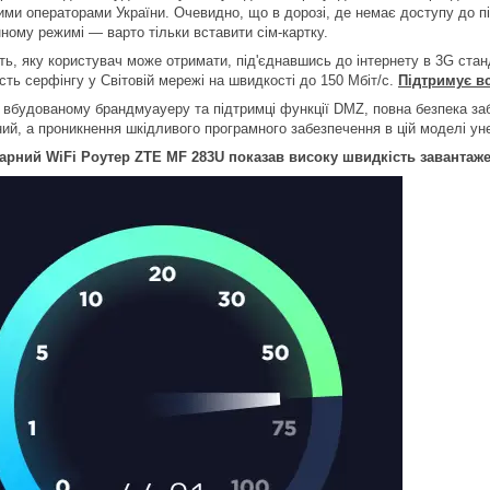
ими операторами України. Очевидно, що в дорозі, де немає доступу до п
нному режимі — варто тільки вставити сім-картку.
ть, яку користувач може отримати, під'єднавшись до інтернету в 3G стан
сть серфінгу у Світовій мережі на швидкості до 150 Мбіт/с.
Підтримує вс
 вбудованому брандмуауеру та підтримці функції DMZ, повна безпека заб
ий, а проникнення шкідливого програмного забезпечення в цій моделі у
арний WiFi Роутер ZTE MF 283U показав високу швидкість завантаж