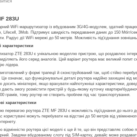
витися
MF 283U
арний WiFi маршрутизатор із вбудованим 3G/4G-модулем, здатний працюв
, Lifecell, 3Mob. Підтримує швидкість передавання даних до 150 Мбіт/се
и. Радіус дії WiFi мережі до 50 метрів. Можливість під'єднання зовнішнь
і характеристики
изатор ZTE 283U є унікальною моделлю пристрою, що роздавлює інтернет
 виділяють його серед аналогів. Цей варіант роутера має великий попит 
ію лідера.
виготовлений у формі трапеції й сконструйований так, щоб стійко перебу
. Це означає, що функціонувальні деталі роутера надійно захищені від м
ю досить мініатюрні, якщо врахувати найпотужніші характеристики, доведе
и дають змогу розмістити пристрій у будь-якому куточку квартири/будино
00 грамів, тому роутер не створить проблем під час транспортування.
ві характеристики
ю перевагою роутера ZTE MF 283U є можливість під'єднання до нього до
с користувачі можуть перебувати на відстані до 50 метрів від увімкнено
нтернету.
ю відмінністю роутера цієї моделі є ще й те, що він представляє собою п
арний. Завдяки вбудованому слоту під SIM-картку, девайс може роздавати