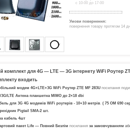
c 10-00 до 17-00
повернення товару протягом 14 д
 комплект для 4G — LTE — 3G інтернету WiFi Роутер ZT
мплекту входить
більний модем 4G+LTE+3G WiFi Роутер ZTE MF 283U
посилання поди
/3G/LTE Антена планшетна MIMO до 2×18 dbi
бель для 3G 4G модемів WiFi роутерів - 10+10 метрів
.
( 75 OM 690 се
рехідник Pigtail SMA-2 шт.
на кабель 4шт
артовий пакет Life — Повний Безлім
посилання
за замовчуванням
або