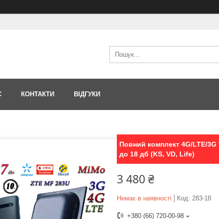
С
КОНТАКТИ
ВІДГУКИ
Повний комплект 4G/LTE/3G 
до 18 дб (KS, VD, Life)
3 480 ₴
Немає в наявності
Код:
283-18
+380 (66) 720-00-98