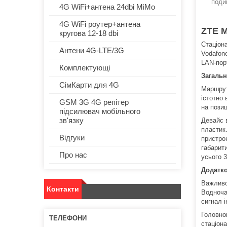
поди
4G WiFi+антена 24dbi MiMo
4G WiFi роутер+антена
ZTE 
кругова 12-18 dbi
Cтаціон
Антени 4G-LTE/3G
Vodafone
LAN-порт
Комплектующі
Загальн
СімКарти для 4G
Маршрут
істотно
GSM 3G 4G репітер
на позиц
підсилювач мобільного
зв'язку
Девайс 
пластик
Відгуки
пристро
габарит
Про нас
усього 3
Додатко
Важливо
Контакти
Водноча
сигнал і
Головно
стаціон